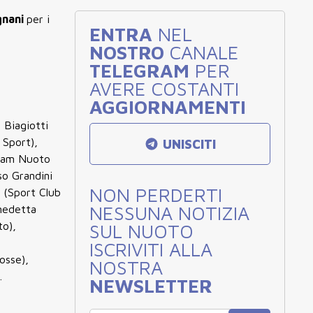
gnani
per i
ENTRA
NEL
NOSTRO
CANALE
TELEGRAM
PER
AVERE COSTANTI
AGGIORNAMENTI
 Biagiotti
 Sport),
UNISCITI
Team Nuoto
so Grandini
NON PERDERTI
 (Sport Club
NESSUNA NOTIZIA
enedetta
to),
SUL NUOTO
ISCRIVITI ALLA
osse),
NOSTRA
.
NEWSLETTER