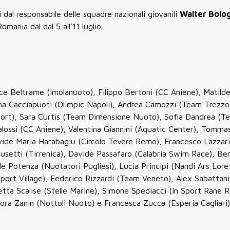
dal responsabile delle squadre nazionali giovanili
Walter Bolo
ania dal dal 5 all'11 luglio.
ice Beltrame (Imolanuoto), Filippo Bertoni (CC Aniene), Matilde
rina Cacciapuoti (Olimpic Napoli), Andrea Camozzi (Team Trezzo
sport), Sara Curtis (Team Dimensione Nuoto), Sofia Dandrea (
lossi (CC Aniene), Valentina Giannini (Aquatic Center), Tomma
vide Maria Harabagiu (Circolo Tevere Remo), Francesco Lazzari
Musetti (Tirrenica), Davide Passafaro (Calabria Swim Race), B
 Potenza (Nuotatori Pugliesi), Lucia Principi (Nandi Ars Lore
port Village), Federico Rizzardi (Team Veneto), Alex Sabattani
a Scalise (Stelle Marine), Simone Spediacci (In Sport Rane R
ora Zanin (Nottoli Nuoto) e Francesca Zucca (Esperia Cagliari)