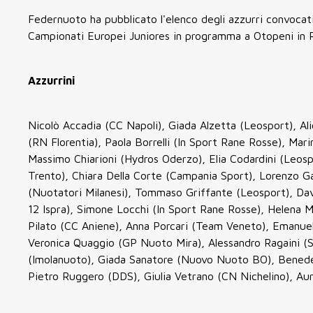
Federnuoto ha pubblicato l'elenco degli azzurri convocati 
Campionati Europei Juniores in programma a Otopeni in Rom
Azzurrini
Nicolò Accadia (CC Napoli), Giada Alzetta (Leosport), Al
(RN Florentia), Paola Borrelli (In Sport Rane Rosse), Ma
Massimo Chiarioni (Hydros Oderzo), Elia Codardini (Leo
Trento), Chiara Della Corte (Campania Sport), Lorenzo Ga
(Nuotatori Milanesi), Tommaso Griffante (Leosport), Da
12 Ispra), Simone Locchi (In Sport Rane Rosse), Helena 
Pilato (CC Aniene), Anna Porcari (Team Veneto), Emanuele
Veronica Quaggio (GP Nuoto Mira), Alessandro Ragaini (S
(Imolanuoto), Giada Sanatore (Nuovo Nuoto BO), Benedett
Pietro Ruggero (DDS), Giulia Vetrano (CN Nichelino), Aur