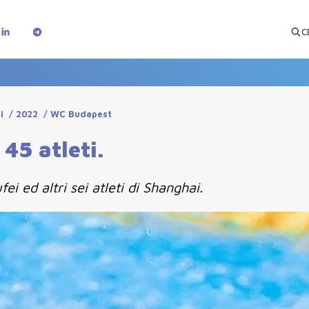
C
i
/
2022
/
WC Budapest
45 atleti.
i ed altri sei atleti di Shanghai.