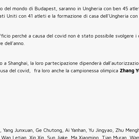
ato del mondo di Budapest, saranno in Ungheria con ben 45 atleti
i Uniti con 41 atleti e la formazione di casa dell'Ungheria con 
ufficio perché a causa del covid non è stato possibile svolgere i
 dell'anno.
do a Shanghai, la loro partecipazione dipenderà dall'autorizzazio
ausa del covid, fra loro anche la campionessa olimpica
Zhang Y
i, Yang Junxuan, Ge Chutong, Ai Yanhan, Yu Jingyao, Zhu Mengh
, Wan Letian, Xin Xin, Sun Jiake, Ma Xiaoming, Tian Muran, Wa