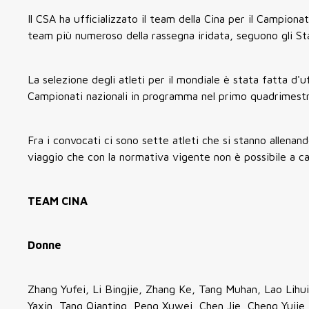
Il CSA ha ufficializzato il team della Cina per il Campion
team più numeroso della rassegna iridata, seguono gli Stat
La selezione degli atleti per il mondiale è stata fatta d'
Campionati nazionali in programma nel primo quadrimestre
Fra i convocati ci sono sette atleti che si stanno allenan
viaggio che con la normativa vigente non è possibile a c
TEAM CINA
Donne
Zhang Yufei, Li Bingjie, Zhang Ke, Tang Muhan, Lao Lihu
Yaxin, Tang Qianting, Peng Xuwei, Chen Jie, Cheng Yujie