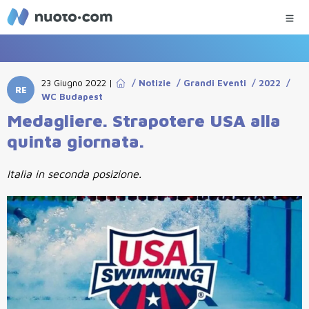
23 Giugno 2022
|
/
Notizie
/
Grandi Eventi
/
2022
/
RE
WC Budapest
Medagliere. Strapotere USA alla
quinta giornata.
Italia in seconda posizione.