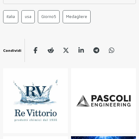
italia
usa
Giorno5
Medagliere
Condividi