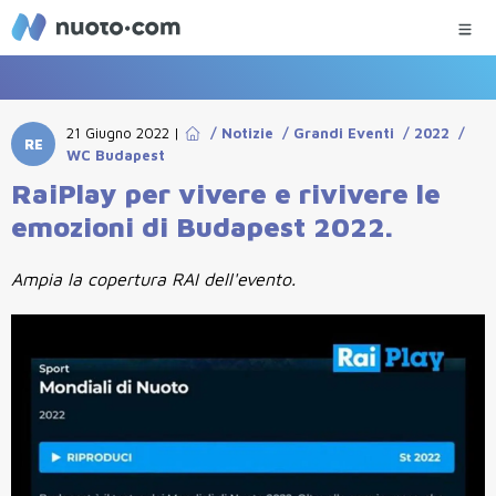
21 Giugno 2022
|
/
Notizie
/
Grandi Eventi
/
2022
/
RE
WC Budapest
RaiPlay per vivere e rivivere le
emozioni di Budapest 2022.
Ampia la copertura RAI dell'evento.