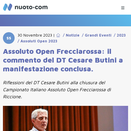
30 Novembre 2023
|
/
Notizie
/
Grandi Eventi
/
2023
SS
/
Assoluti Open 2023
Assoluto Open Frecciarossa: il
commento del DT Cesare Butini a
manifestazione conclusa.
Riflessioni del DT Cesare Butini alla chiusura del
Campionato Italiano Assoluto Open Frecciarossa di
Riccione.