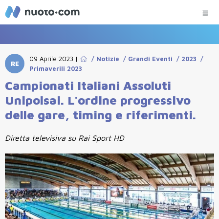
09 Aprile 2023
|
/
Notizie
/
Grandi Eventi
/
2023
/
RE
Primaverili 2023
Campionati Italiani Assoluti
Unipolsai. L'ordine progressivo
delle gare, timing e riferimenti.
Diretta televisiva su Rai Sport HD