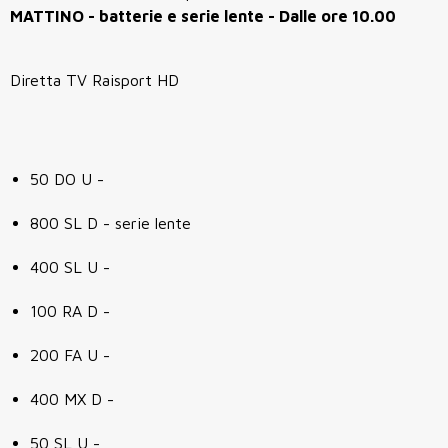
MATTINO - batterie e serie lente - Dalle ore 10.00
Diretta TV Raisport HD
50 DO U -
800 SL D - serie lente
400 SL U -
100 RA D -
200 FA U -
400 MX D -
50 SL U -