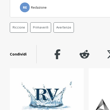
RE
Redazione
Riccione
Primaverili
Avertenze
Condividi