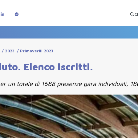
C
/
2023
/
Primaverili 2023
to. Elenco iscritti.
er un totale di 1688 presenze gara individuali, 18