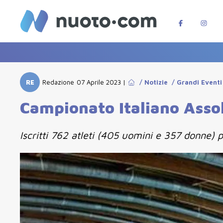
RE
Redazione
07 Aprile 2023
|
/
Notizie
/
Grandi Eventi
Campionato Italiano Assolu
Iscritti 762 atleti (405 uomini e 357 donne) p