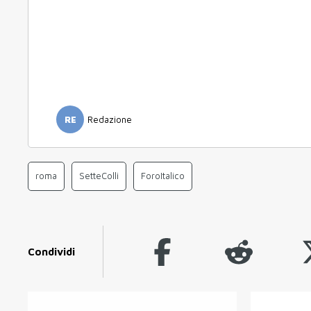
RE
Redazione
roma
SetteColli
ForoItalico
Condividi