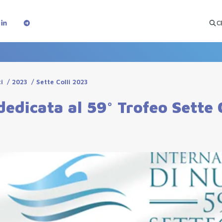
C
i
/
2023
/
Sette Colli 2023
edicata al 59° Trofeo Sette C