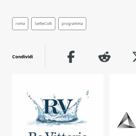
roma
SetteColli
programma
Condividi