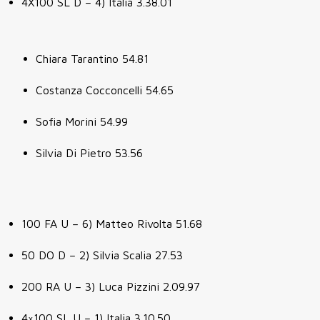
4X100 SL D – 4) Italia 3.38.01
Chiara Tarantino 54.81
Costanza Cocconcelli 54.65
Sofia Morini 54.99
Silvia Di Pietro 53.56
100 FA U – 6) Matteo Rivolta 51.68
50 DO D – 2) Silvia Scalia 27.53
200 RA U – 3) Luca Pizzini 2.09.97
4×100 SL U – 1) Italia 3.10.50