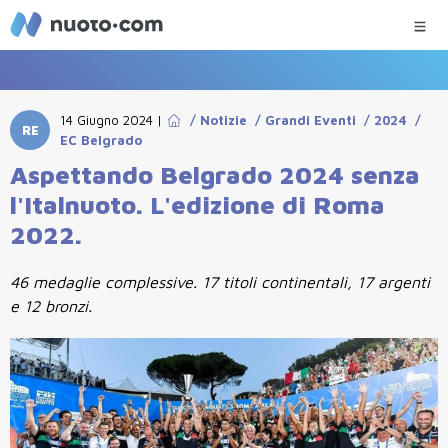
14 Giugno 2024
|
/
Notizie
/
Grandi Eventi
/
2024
/
RE
EC Belgrado
Aspettando Belgrado 2024 senza
l'Italnuoto. L'edizione di Roma
2022.
46 medaglie complessive. 17 titoli continentali, 17 argenti
e 12 bronzi.