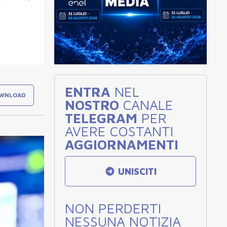
ENTRA
NEL
WNLOAD
NOSTRO
CANALE
TELEGRAM
PER
AVERE COSTANTI
AGGIORNAMENTI
UNISCITI
NON PERDERTI
NESSUNA NOTIZIA