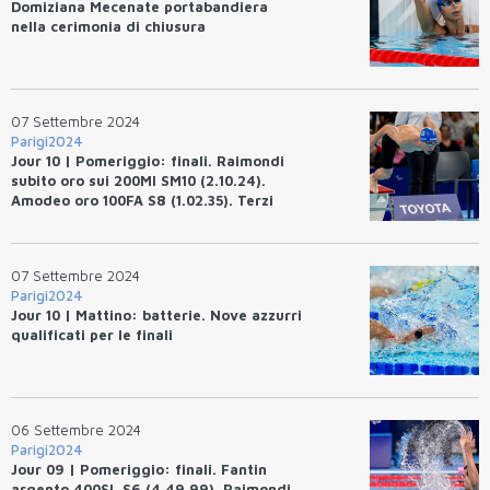
Domiziana Mecenate portabandiera
nella cerimonia di chiusura
07 Settembre 2024
Parigi2024
Jour 10 | Pomeriggio: finali. Raimondi
subito oro sui 200MI SM10 (2.10.24).
Amodeo oro 100FA S8 (1.02.35). Terzi
bronzo nei 50FA S7 (35.40). Raimondi-
Terzi-Palazzo-Barlaam 4x100SL MX oro
e WR (4.01.54). Italia terza nel
07 Settembre 2024
medagliere
Parigi2024
Jour 10 | Mattino: batterie. Nove azzurri
qualificati per le finali
06 Settembre 2024
Parigi2024
Jour 09 | Pomeriggio: finali. Fantin
argento 400SL S6 (4.49.99). Raimondi