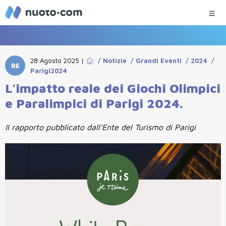
28 Agosto 2025
|
/
Notizie
/
Grandi Eventi
/
2024
/
RE
Parigi2024
L'impatto reale dei Giochi Olimpici
e Paralimpici di Parigi 2024.
Il rapporto pubblicato dall'Ente del Turismo di Parigi