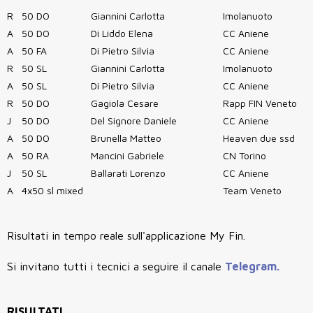
R
50 DO
Giannini Carlotta
Imolanuoto
A
50 DO
Di Liddo Elena
CC Aniene
A
50 FA
Di Pietro Silvia
CC Aniene
R
50 SL
Giannini Carlotta
Imolanuoto
A
50 SL
Di Pietro Silvia
CC Aniene
R
50 DO
Gagiola Cesare
Rapp FIN Veneto
J
50 DO
Del Signore Daniele
CC Aniene
A
50 DO
Brunella Matteo
Heaven due ssd
A
50 RA
Mancini Gabriele
CN Torino
J
50 SL
Ballarati Lorenzo
CC Aniene
A
4x50 sl mixed
Team Veneto
Risultati in tempo reale sull'applicazione My Fin.
Si invitano tutti i tecnici a seguire il canale
Telegram.
RISULTATI