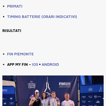
PRIMATI
TIMING BATTERIE (ORARI INDICATIVI)
RISULTATI
FIN PIEMONTE
APP MY FIN –
IOS
•
ANDROID