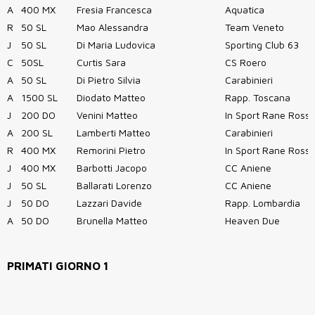
A
400 MX
Fresia Francesca
Aquatica
R
50 SL
Mao Alessandra
Team Veneto
J
50 SL
Di Maria Ludovica
Sporting Club 63
C
50SL
Curtis Sara
CS Roero
A
50 SL
Di Pietro Silvia
Carabinieri
A
1500 SL
Diodato Matteo
Rapp. Toscana
J
200 DO
Venini Matteo
In Sport Rane Ross
A
200 SL
Lamberti Matteo
Carabinieri
R
400 MX
Remorini Pietro
In Sport Rane Ross
J
400 MX
Barbotti Jacopo
CC Aniene
J
50 SL
Ballarati Lorenzo
CC Aniene
J
50 DO
Lazzari Davide
Rapp. Lombardia
A
50 DO
Brunella Matteo
Heaven Due
PRIMATI GIORNO 1