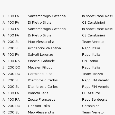
J
100 FA
Santambrogio Caterina
In sport Rane Rosse
A
100 FA
Di Pietro Silvia
CS Carabinieri
J
100 FA
Santambrogio Caterina
In sport Rane Rosse
A
100 FA
Di Pietro Silvia
CS Carabinieri
R
200 SL
Mao Alessandra
Team Veneto
J
200 SL
Procaccini Valentina
Rapp. Italia
R
100 FA
Salvati Lorenzo
Rapp. Italia
A
100 RA
Mancini Gabriele
CN Torino
J
200 DO
Mazzieri Filippo
Rapp. Italia
A
200 DO
Carminati Luca
Team Trezzo
J
200 SL
D’ambrosio Carlos
Rapp FIN Veneto
A
200 SL
D’ambrosio Carlos
Rapp FIN Veneto
A
100 FA
Bianchi Ilaria
FF. Azzurre
A
100 RA
Zucca Francesca
Rapp Sardegna
A
200 DO
Gaetani Erika
Carabinieri
R
200 SL
Mao Alessandra
Team Veneto