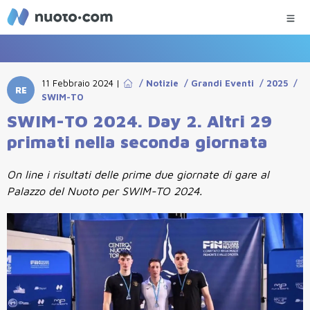
11 Febbraio 2024
|
/
Notizie
/
Grandi Eventi
/
2025
/
RE
SWIM-TO
SWIM-TO 2024. Day 2. Altri 29
primati nella seconda giornata
On line i risultati delle prime due giornate di gare al
Palazzo del Nuoto per SWIM-TO 2024.