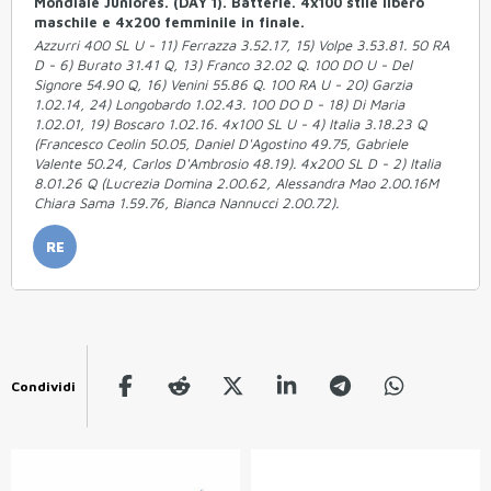
Mondiale Juniores. (DAY 1). Batterie. 4x100 stile libero
maschile e 4x200 femminile in finale.
Azzurri 400 SL U - 11) Ferrazza 3.52.17, 15) Volpe 3.53.81. 50 RA
D - 6) Burato 31.41 Q, 13) Franco 32.02 Q. 100 DO U - Del
Signore 54.90 Q, 16) Venini 55.86 Q. 100 RA U - 20) Garzia
1.02.14, 24) Longobardo 1.02.43. 100 DO D - 18) Di Maria
1.02.01, 19) Boscaro 1.02.16. 4x100 SL U - 4) Italia 3.18.23 Q
(Francesco Ceolin 50.05, Daniel D'Agostino 49.75, Gabriele
Valente 50.24, Carlos D'Ambrosio 48.19). 4x200 SL D - 2) Italia
8.01.26 Q (Lucrezia Domina 2.00.62, Alessandra Mao 2.00.16M
Chiara Sama 1.59.76, Bianca Nannucci 2.00.72).
RE
Condividi