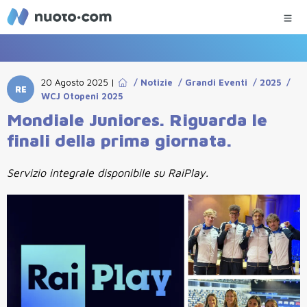
20 Agosto 2025
|
/
Notizie
/
Grandi Eventi
/
2025
/
RE
WCJ Otopeni 2025
Mondiale Juniores. Riguarda le
finali della prima giornata.
Servizio integrale disponibile su RaiPlay.