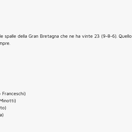
e spalle della Gran Bretagna che ne ha vinte 23 (9-8-6). Quello
empre.
 Franceschi)
inotti)
to)
a)