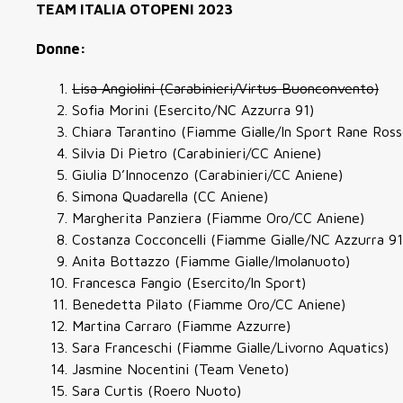
TEAM ITALIA OTOPENI 2023
Donne:
Lisa Angiolini (Carabinieri/Virtus Buonconvento)
Sofia Morini (Esercito/NC Azzurra 91)
Chiara Tarantino (Fiamme Gialle/In Sport Rane Ross
Silvia Di Pietro (Carabinieri/CC Aniene)
Giulia D’Innocenzo (Carabinieri/CC Aniene)
Simona Quadarella (CC Aniene)
Margherita Panziera (Fiamme Oro/CC Aniene)
Costanza Cocconcelli (Fiamme Gialle/NC Azzurra 91
Anita Bottazzo (Fiamme Gialle/Imolanuoto)
Francesca Fangio (Esercito/In Sport)
Benedetta Pilato (Fiamme Oro/CC Aniene)
Martina Carraro (Fiamme Azzurre)
Sara Franceschi (Fiamme Gialle/Livorno Aquatics)
Jasmine Nocentini (Team Veneto)
Sara Curtis (Roero Nuoto)