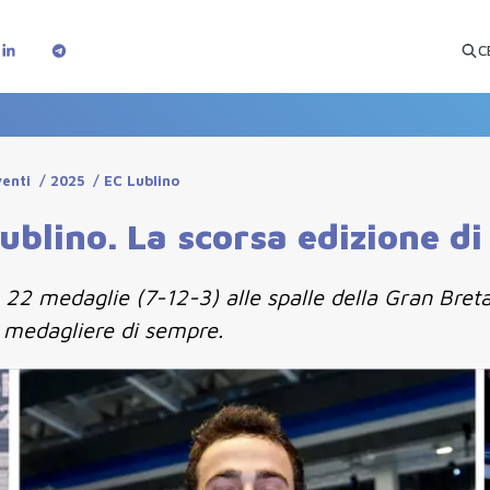
C
venti
/
2025
/
EC Lublino
ublino. La scorsa edizione d
 22 medaglie (7-12-3) alle spalle della Gran Bret
o medagliere di sempre.