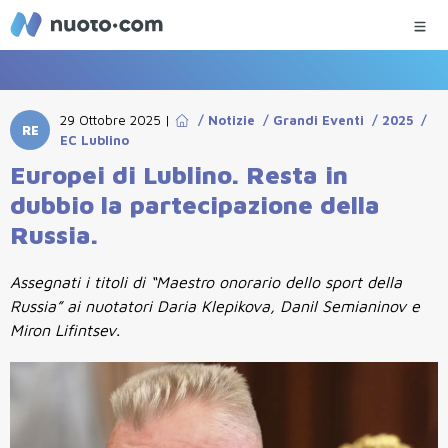
29 Ottobre 2025
|
/
Notizie
/
Grandi Eventi
/
2025
/
RE
EC Lublino
Europei di Lublino. Resta in
dubbio la partecipazione della
Russia.
Assegnati i titoli di “Maestro onorario dello sport della
Russia” ai nuotatori Daria Klepikova, Danil Semianinov e
Miron Lifintsev.