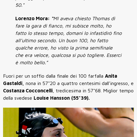
50."
Lorenzo Mora:
“
MI aveva chiesto Thomas di
fare la gara di fianco, mi subisce molto, ho
fatto lo stesso tempo, domani lo infastidirò fino
all’ultimo secondo. Un buon 100, ho fatto
qualche errore, ho visto la prima semifinale
che era veloce, qualcosa si può togliere. Esserci
è molto bello.”
Fuori per un soffio dalla finale dei 100 farfalla
Anita
Gastaldi,
nona in 57"20 a quattro centesimi dall’ingresso, e
Costanza Cocconcelli
, tredicesima in 57"68. Miglior tempo
della svedese
Louise Hansson
(55"39).