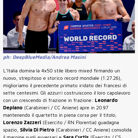
ph: DeepBlueMedia/Andrea Masini
L’Italia domina la 4x50 stile libero mixed firmando un
nuovo, strepitoso e storico record mondiale (1:27.26),
miglioriamo il precedente primato iridato dei francesi di
sette centesimi. Gli azzurri costruiscono il loro capolavoro
con un crescendo di frazione in frazione:
Leonardo
Deplano
(Carabinieri / CC Aniene) apre in 20.97
mantenendo il quartetto in piena corsa per il titolo;
Lorenzo Zazzeri
(Esercito / RN Florentia) guadagna
spazio,
Silvia Di Pietro
(Carabinieri / CC Aniene) consolida
il margine sugli avversari e
Sara Curtis
(Esercito / CS