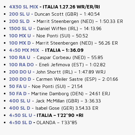
4X50 SL MIX
- ITALIA 1.27.26 WR/ER/RI
200 SL U -
Duncan Scott (GBR) – 1:40.54
200 SL D
-
Marrit Steenbergen (NED) – 1:50.33 ER
1500 SL U
- Daniel Wiffen (IRL) – 14:13.96
100 MX U
- Noe Ponti (SUI) – 50.52
100 MX D
- Marrit Steenbergen (NED) – 56.26 ER
4×50 MX MIX
-
ITALIA – 1:36.09
100 RA U
- Caspar Corbeau (NED) – 55.85
100 RA DO
- Eneli Jefimova (EST) – 1:02.82
200 DO U -
John Shortt (IRL) – 1:47.89 WRJ
200 DO D
- Carmen Weiler Sastre (ESP) – 2:01.66
50 FA U
- Noe Ponti (SUI) – 21.54
50 FA D -
Martine Damborg (DEN) – 24.61 ERJ
400 SL U
- Jack McMillan (GBR) – 3:36.33
400 SL D
- Isabel Gose (GER) 3.54.33 ER
4×50 SL U -
ITALIA – 1'22"90 =RI
4×50 SL D
-
OLANDA – 1'33"85