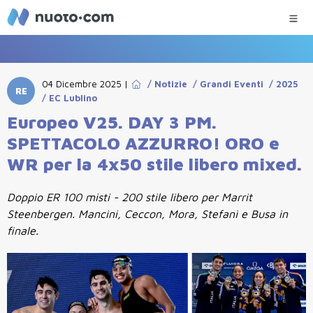
04 Dicembre 2025
|
/
Notizie
/
Grandi Eventi
/
2025
RE
/
EC Lublino
Europeo V25. DAY 3 PM.
SPETTACOLO AZZURRO! ORO e
WR per la 4x50 stile libero mixed.
Doppio ER 100 misti - 200 stile libero per Marrit
Steenbergen. Mancini, Ceccon, Mora, Stefanì e Busa in
finale.