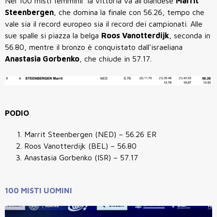
Nel
100 misti femminil
la vittoria va all’olandese
Marrit
Steenbergen
, che domina la finale con
56.26
, tempo che
vale sia il
record europeo
sia il
record dei campionati
. Alle
sue spalle si piazza la belga
Roos Vanotterdijk
, seconda in
56.80
, mentre il bronzo è conquistato dall’israeliana
Anastasia Gorbenko
, che chiude in
57.17.
PODIO
Marrit Steenbergen (NED) – 56.26 ER
Roos Vanotterdijk (BEL) – 56.80
Anastasia Gorbenko (ISR) – 57.17
100 MISTI UOMINI