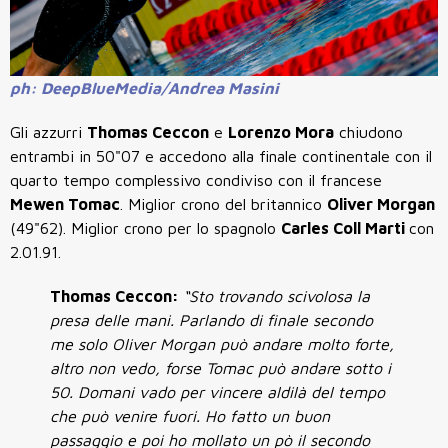
ph: DeepBlueMedia/Andrea Masini
Gli azzurri
Thomas Ceccon
e
Lorenzo Mora
chiudono
entrambi in 50"07 e accedono alla finale continentale con il
quarto tempo complessivo condiviso con il francese
Mewen Tomac
. Miglior crono del britannico
Oliver Morgan
(49"62). Miglior crono per lo spagnolo
Carles Coll Marti
con
2.01.91.
Thomas Ceccon:
“Sto trovando scivolosa la
presa delle mani. Parlando di finale secondo
me solo Oliver Morgan può andare molto forte,
altro non vedo, forse Tomac può andare sotto i
50. Domani vado per vincere aldilà del tempo
che può venire fuori. Ho fatto un buon
passaggio e poi ho mollato un pò il secondo