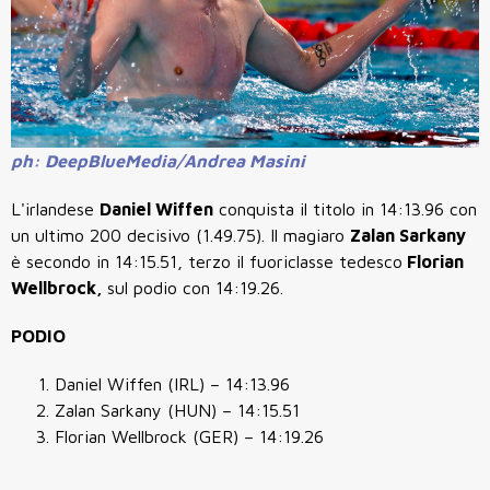
ph: DeepBlueMedia/Andrea Masini
L'irlandese
Daniel Wiffen
conquista il titolo in
14:13.96
con
un ultimo 200 decisivo (1.49.75). Il magiaro
Zalan Sarkany
è secondo in
14:15.51
, terzo il fuoriclasse tedesco
Florian
Wellbrock,
sul podio con
14:19.26
.
PODIO
Daniel Wiffen (IRL) – 14:13.96
Zalan Sarkany (HUN) – 14:15.51
Florian Wellbrock (GER) – 14:19.26