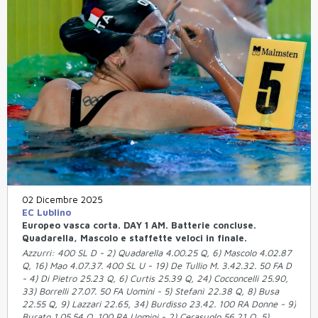
02 Dicembre 2025
EC Lublino
Europeo vasca corta. DAY 1 AM. Batterie concluse.
Quadarella, Mascolo e staffette veloci in finale.
Azzurri: 400 SL D - 2) Quadarella 4.00.25 Q, 6) Mascolo 4.02.87
Q, 16) Mao 4.07.37. 400 SL U - 19) De Tullio M. 3.42.32. 50 FA D
- 4) Di Pietro 25.23 Q, 6) Curtis 25.39 Q, 24) Cocconcelli 25.90,
33) Borrelli 27.07. 50 FA Uomini - 5) Stefanì 22.38 Q, 8) Busa
22.55 Q, 9) Lazzari 22.65, 34) Burdisso 23.42. 100 RA Donne - 9)
Burato 1.05.54 Q. 100 RA Uomini - 2) Cerasuolo 56.21 Q, 5)