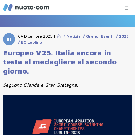
04 Dicembre 2025
|
/
Notizie
/
Grandi Eventi
/
2025
RE
/
EC Lublino
Europeo V25. Italia ancora in
testa al medagliere al secondo
giorno.
Seguono Olanda e Gran Bretagna.