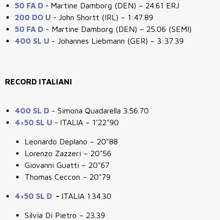
50 FA D -
Martine Damborg (DEN) – 24.61 ERJ
200 DO U -
John Shortt (IRL) – 1:47.89
50 FA D
- Martine Damborg (DEN)
–
25.06 (SEMI)
400 SL U
- Johannes Liebmann (GER)
–
3:37.39
RECORD ITALIANI
400 SL D
- Simona Quadarella 3.56.70
4×50 SL U -
ITALIA – 1'22"90
Leonardo Deplano – 20"88
Lorenzo Zazzeri – 20"56
Giovanni Guatti – 20"67
Thomas Ceccon – 20"79
4×50 SL D
-
ITALIA 1.34.30
Silvia Di Pietro – 23.39