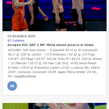
03 Dicembre 2025
EC Lublino
Europeo V25. DAY 2 AM. Mista mixed azzurra in finale.
AZZURRI: 100 misti Donne - 7) Gastaldi 59.14 Q, 8) Cocconcelli
59.21 Q. 200 SL Uomini - 11) D'Ambrosio 1.42.52 Q, 27) Frigo
1.43.87, 30) Megli 1.43.97, 34) De Tullio M 1.44.25. 200 SL Donne
- 12) Mascolo 1.55.72 Q, 16) Mao 1.56.19 Q . 4×50 mista Mixed -
6) Italia 1.39.01 Q (Francesco Lazzari 23.03, Ludovico Blu Viberti
25.81, Costanza Cocconcelli 25.98, Agata Maria Ambler 24.19)...
PH: DeepBlueMedia.
RE