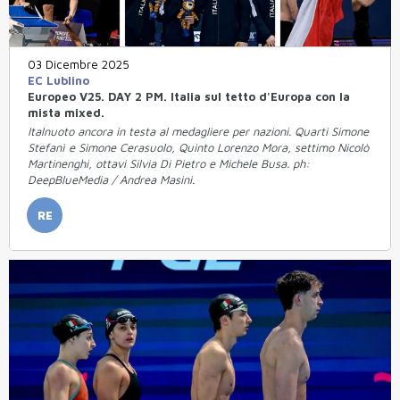
03 Dicembre 2025
EC Lublino
Europeo V25. DAY 2 PM. Italia sul tetto d'Europa con la
mista mixed.
Italnuoto ancora in testa al medagliere per nazioni. Quarti Simone
Stefanì e Simone Cerasuolo, Quinto Lorenzo Mora, settimo Nicolò
Martinenghi, ottavi Silvia Di Pietro e Michele Busa. ph:
DeepBlueMedia / Andrea Masini.
RE