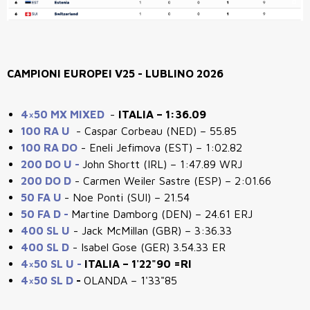
CAMPIONI EUROPEI V25 - LUBLINO 2026
4×50 MX MIXED
-
ITALIA – 1:36.09
100 RA U
- Caspar Corbeau (NED) – 55.85
100 RA DO
- Eneli Jefimova (EST) – 1:02.82
200 DO U -
John Shortt (IRL) – 1:47.89 WRJ
200 DO D
- Carmen Weiler Sastre (ESP) – 2:01.66
50 FA U
- Noe Ponti (SUI) – 21.54
50 FA D -
Martine Damborg (DEN) – 24.61 ERJ
400 SL U
- Jack McMillan (GBR) – 3:36.33
400 SL D
- Isabel Gose (GER) 3.54.33 ER
4×50 SL U -
ITALIA – 1'22"90 =RI
4×50 SL D
-
OLANDA – 1'33"85