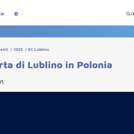
C
enti
/
2025
/
EC Lublino
ta di Lublino in Polonia
n.