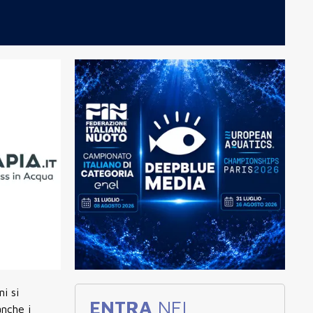
i si
ENTRA
NEL
anche i