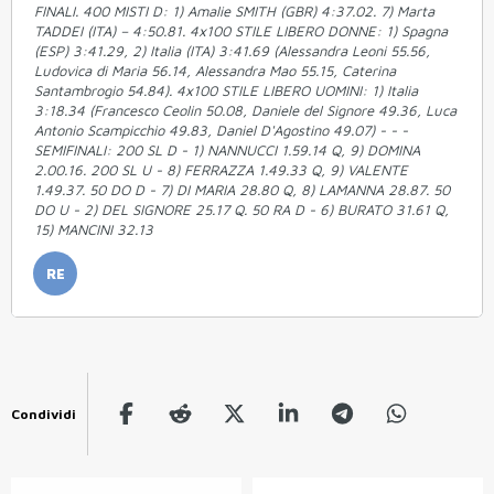
FINALI. 400 MISTI D: 1) Amalie SMITH (GBR) 4:37.02. 7) Marta
TADDEI (ITA) – 4:50.81. 4x100 STILE LIBERO DONNE: 1) Spagna
(ESP) 3:41.29, 2) Italia (ITA) 3:41.69 (Alessandra Leoni 55.56,
Ludovica di Maria 56.14, Alessandra Mao 55.15, Caterina
Santambrogio 54.84). 4x100 STILE LIBERO UOMINI: 1) Italia
3:18.34 (Francesco Ceolin 50.08, Daniele del Signore 49.36, Luca
Antonio Scampicchio 49.83, Daniel D'Agostino 49.07) - - -
SEMIFINALI: 200 SL D - 1) NANNUCCI 1.59.14 Q, 9) DOMINA
2.00.16. 200 SL U - 8) FERRAZZA 1.49.33 Q, 9) VALENTE
1.49.37. 50 DO D - 7) DI MARIA 28.80 Q, 8) LAMANNA 28.87. 50
DO U - 2) DEL SIGNORE 25.17 Q. 50 RA D - 6) BURATO 31.61 Q,
15) MANCINI 32.13
RE
Condividi