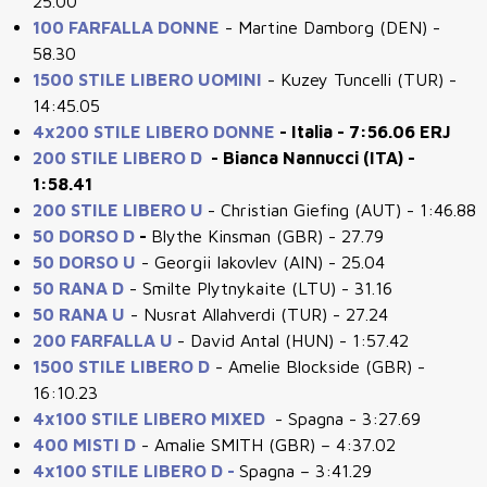
25.00
100 FARFALLA DONNE
- Martine Damborg (DEN) -
58.30
1500 STILE LIBERO UOMINI
- Kuzey Tuncelli (TUR) -
14:45.05
4x200 STILE LIBERO DONNE
- Italia - 7:56.06 ERJ
200 STILE LIBERO D
- Bianca Nannucci (ITA) -
1:58.41
200 STILE LIBERO U
- Christian Giefing (AUT) - 1:46.88
50 DORSO D
-
Blythe Kinsman (GBR) - 27.79
50 DORSO U
- Georgii Iakovlev (AIN) - 25.04
50 RANA D
- Smilte Plytnykaite (LTU) - 31.16
50 RANA U
- Nusrat Allahverdi (TUR) - 27.24
200 FARFALLA U
- David Antal (HUN) - 1:57.42
1500 STILE LIBERO D
- Amelie Blockside (GBR) -
16:10.23
4x100 STILE LIBERO MIXED
- Spagna - 3:27.69
400 MISTI D
- Amalie SMITH (GBR) – 4:37.02
4x100 STILE LIBERO D -
Spagna – 3:41.29