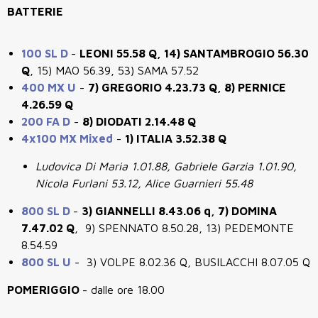
BATTERIE
100 SL D
-
LEONI 55.58 Q, 14) SANTAMBROGIO 56.30
Q
, 15) MAO 56.39, 53) SAMA 57.52
400 MX U
-
7)
GREGORIO 4.23.73 Q, 8) PERNICE
4.26.59 Q
200 FA D
-
8) DIODATI 2.14.48 Q
4x100 MX Mixed
-
1) ITALIA 3.52.38 Q
Ludovica Di Maria 1.01.88, Gabriele Garzia 1.01.90,
Nicola Furlani 53.12, Alice Guarnieri 55.48
800 SL D
-
3) GIANNELLI 8.43.06 q,
7)
DOMINA
7.47.02 Q
, 9) SPENNATO 8.50.28, 13) PEDEMONTE
8.54.59
800 SL U
-
3) VOLPE 8.02.36 Q, BUSILACCHI 8.07.05 Q
POMERIGGIO
- dalle ore 18.00