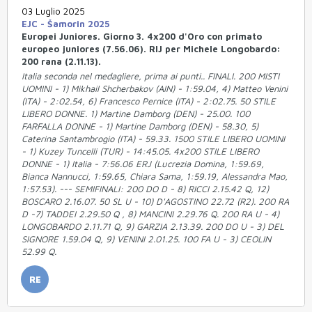
03 Luglio 2025
EJC - Šamorin 2025
Europei Juniores. Giorno 3. 4x200 d'Oro con primato
europeo juniores (7.56.06). RIJ per Michele Longobardo:
200 rana (2.11.13).
Italia seconda nel medagliere, prima ai punti.. FINALI. 200 MISTI
UOMINI - 1) Mikhail Shcherbakov (AIN) - 1:59.04, 4) Matteo Venini
(ITA) - 2:02.54, 6) Francesco Pernice (ITA) - 2:02.75. 50 STILE
LIBERO DONNE. 1) Martine Damborg (DEN) - 25.00. 100
FARFALLA DONNE - 1) Martine Damborg (DEN) - 58.30, 5)
Caterina Santambrogio (ITA) - 59.33. 1500 STILE LIBERO UOMINI
- 1) Kuzey Tuncelli (TUR) - 14:45.05. 4x200 STILE LIBERO
DONNE - 1) Italia - 7:56.06 ERJ (Lucrezia Domina, 1:59.69,
Bianca Nannucci, 1:59.65, Chiara Sama, 1:59.19, Alessandra Mao,
1:57.53). --- SEMIFINALI: 200 DO D - 8) RICCI 2.15.42 Q, 12)
BOSCARO 2.16.07. 50 SL U - 10) D'AGOSTINO 22.72 (R2). 200 RA
D -7) TADDEI 2.29.50 Q , 8) MANCINI 2.29.76 Q. 200 RA U - 4)
LONGOBARDO 2.11.71 Q, 9) GARZIA 2.13.39. 200 DO U - 3) DEL
SIGNORE 1.59.04 Q, 9) VENINI 2.01.25. 100 FA U - 3) CEOLIN
52.99 Q.
RE