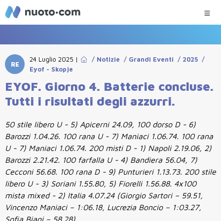
24 Luglio 2025
|
/
Notizie
/
Grandi Eventi
/
2025
/
RE
Eyof - Skopje
EYOF. Giorno 4. Batterie concluse.
Tutti i risultati degli azzurri.
50 stile libero U - 5) Apicerni 24.09, 100 dorso D - 6)
Barozzi 1.04.26. 100 rana U - 7) Maniaci 1.06.74. 100 rana
U - 7) Maniaci 1.06.74. 200 misti D - 1) Napoli 2.19.06, 2)
Barozzi 2.21.42. 100 farfalla U - 4) Bandiera 56.04, 7)
Cecconi 56.68. 100 rana D - 9) Punturieri 1.13.73. 200 stile
libero U - 3) Soriani 1.55.80, 5) Fiorelli 1.56.88. 4x100
mista mixed - 2) Italia 4.07.24 (Giorgio Sartori – 59.51,
Vincenzo Maniaci – 1:06.18, Lucrezia Boncio – 1:03.27,
Sofia Biagi – 58.28).