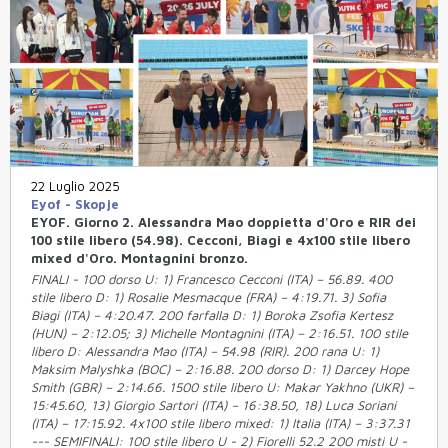
22 Luglio 2025
Eyof - Skopje
EYOF. Giorno 2. Alessandra Mao doppietta d'Oro e RIR dei
100 stile libero (54.98). Cecconi, Biagi e 4x100 stile libero
mixed d'Oro. Montagnini bronzo.
FINALI - 100 dorso U: 1) Francesco Cecconi (ITA) – 56.89. 400
stile libero D: 1) Rosalie Mesmacque (FRA) – 4:19.71. 3) Sofia
Biagi (ITA) – 4:20.47. 200 farfalla D: 1) Boroka Zsofia Kertesz
(HUN) – 2:12.05; 3) Michelle Montagnini (ITA) – 2:16.51. 100 stile
libero D: Alessandra Mao (ITA) – 54.98 (RIR). 200 rana U: 1)
Maksim Malyshka (BOC) – 2:16.88. 200 dorso D: 1) Darcey Hope
Smith (GBR) – 2:14.66. 1500 stile libero U: Makar Yakhno (UKR) –
15:45.60, 13) Giorgio Sartori (ITA) – 16:38.50, 18) Luca Soriani
(ITA) – 17:15.92. 4x100 stile libero mixed: 1) Italia (ITA) – 3:37.31
--- SEMIFINALI: 100 stile libero U - 2) Fiorelli 52.2 200 misti U -