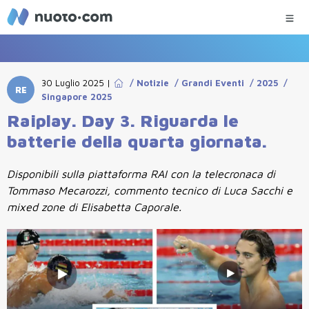
30 Luglio 2025
|
/
Notizie
/
Grandi Eventi
/
2025
/
RE
Singapore 2025
Raiplay. Day 3. Riguarda le
batterie della quarta giornata.
Disponibili sulla piattaforma RAI con la telecronaca di
Tommaso Mecarozzi, commento tecnico di Luca Sacchi e
mixed zone di Elisabetta Caporale.