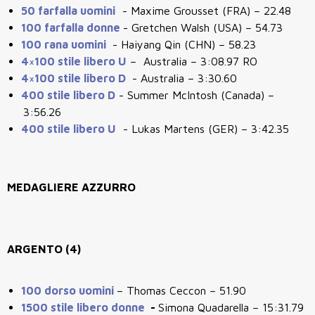
50 farfalla uomini
- Maxime Grousset (FRA) – 22.48
100 farfalla donne
- Gretchen Walsh (USA) – 54.73
100 rana uomini
- Haiyang Qin (CHN) – 58.23
4×100 stile libero U
– Australia – 3:08.97 RO
4×100 stile libero D
- Australia – 3:30.60
400 stile libero D
- Summer McIntosh (Canada) –
3:56.26
400 stile libero U
- Lukas Martens (GER) – 3:42.35
MEDAGLIERE AZZURRO
ARGENTO (4)
100 dorso uomini
– Thomas Ceccon – 51.90
1500 stile libero donne
-
Simona Quadarella – 15:31.79