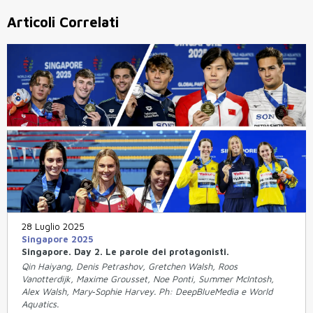
Articoli Correlati
28 Luglio 2025
Singapore 2025
Singapore. Day 2. Le parole dei protagonisti.
Qin Haiyang, Denis Petrashov, Gretchen Walsh, Roos
Vanotterdijk, Maxime Grousset, Noe Ponti, Summer McIntosh,
Alex Walsh, Mary‑Sophie Harvey. Ph: DeepBlueMedia e World
Aquatics.