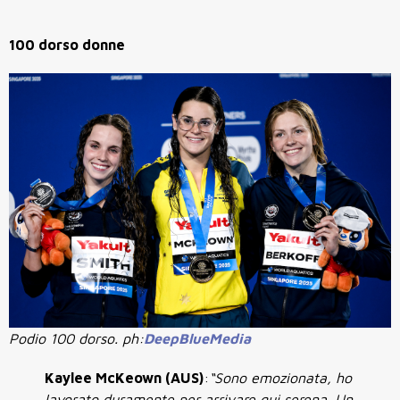
100 dorso donne
Podio 100 dorso. ph:
DeepBlueMedia
Kaylee McKeown (AUS)
:
“Sono emozionata, ho
lavorato duramente per arrivare qui serena. Un