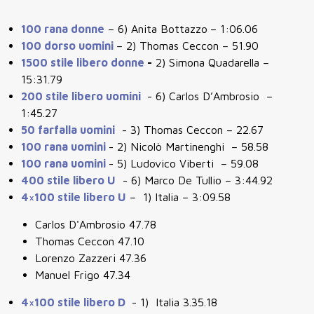
100 rana donne
– 6) Anita Bottazzo
– 1:06.06
100 dorso uomini
– 2) Thomas Ceccon – 51.90
1500 stile libero donne
-
2) Simona Quadarella –
15:31.79
200 stile libero uomini
- 6) Carlos D’Ambrosio –
1:45.27
50 farfalla uomini
- 3) Thomas Ceccon – 22.67
100 rana uomini
- 2) Nicolò Martinenghi – 58.58
100 rana uomini
- 5) Ludovico Viberti – 59.08
400 stile libero U
- 6) Marco De Tullio – 3:44.92
4×100 stile libero U
– 1) Italia – 3:09.58
Carlos D'Ambrosio 47.78
Thomas Ceccon 47.10
Lorenzo Zazzeri 47.36
Manuel Frigo 47.34
4×100 stile libero D
- 1) Italia 3.35.18