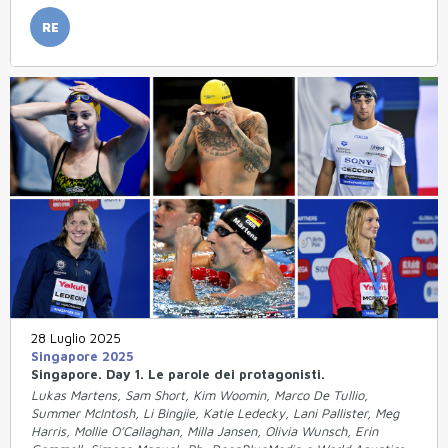
RE
28 Luglio 2025
Singapore 2025
Singapore. Day 1. Le parole dei protagonisti.
Lukas Martens, Sam Short, Kim Woomin, Marco De Tullio,
Summer McIntosh, Li Bingjie, Katie Ledecky, Lani Pallister, Meg
Harris, Mollie O’Callaghan, Milla Jansen, Olivia Wunsch, Erin