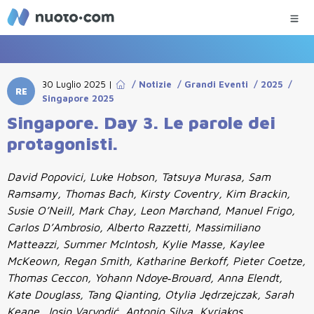
30 Luglio 2025
|
/
Notizie
/
Grandi Eventi
/
2025
/
RE
Singapore 2025
Singapore. Day 3. Le parole dei
protagonisti.
David Popovici, Luke Hobson, Tatsuya Murasa, Sam
Ramsamy, Thomas Bach, Kirsty Coventry, Kim Brackin,
Susie O’Neill, Mark Chay, Leon Marchand, Manuel Frigo,
Carlos D’Ambrosio, Alberto Razzetti, Massimiliano
Matteazzi, Summer McIntosh, Kylie Masse, Kaylee
McKeown, Regan Smith, Katharine Berkoff, Pieter Coetze,
Thomas Ceccon, Yohann Ndoye‑Brouard, Anna Elendt,
Kate Douglass, Tang Qianting, Otylia Jędrzejczak, Sarah
Keane, Josip Varvodić, Antonio Silva, Kyriakos