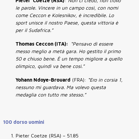
Pieter Coetze (RSA)
:
“Non ci credo, non trovo
le parole. Vincere in un campo così, con nomi
come Ceccon e Kolesnikov, è incredibile. Lo
sport unisce il nostro Paese, questa vittoria è
per il Sudafrica.”
Thomas Ceccon (ITA):
“Pensavo di essere
messo meglio a metà gara. Ho gestito il primo
50 e chiuso bene. È un tempo migliore a quello
olimpico, quindi va bene così.”
Yohann Ndoye-Brouard
(FRA):
“Ero in corsia 1,
nessuno mi guardava. Ma volevo questa
medaglia con tutto me stesso.”
100 dorso uomini
Pieter Coetze (RSA) – 51.85