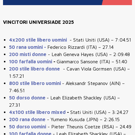
VINCITORI UNIVERSIADE 2025
4x200 stile libero uomini
- Stati Uniti (USA) – 7:04.51
50 rana uomini -
Federico Rizzardi (ITA) – 27.14
200 misti donne
- Leah Geneva Hayes (USA) – 2:09.48
100 farfalla uomini
-
Gianmarco Sansone (ITA) – 51.40
200 stile libero donne
- Cavan Viola Gormsen (USA) –
1:57.21
800 stile libero uomini
- Aleksandr Stepanov (AIN) –
7:46.51
50 dorso donne
- Leah Elizabeth Shackley (USA) –
27.31
4x100 stile libero mixed
-
Stati Uniti (USA) – 3:24.27
200 rana donne
- Yumeno Kusuda (JPN) – 2:26.15
50 dorso uomini
- Pieter Theunis Coetze (RSA) – 24.49
100 farfalla donne
- Leah Elizabeth Shackley (USA) –