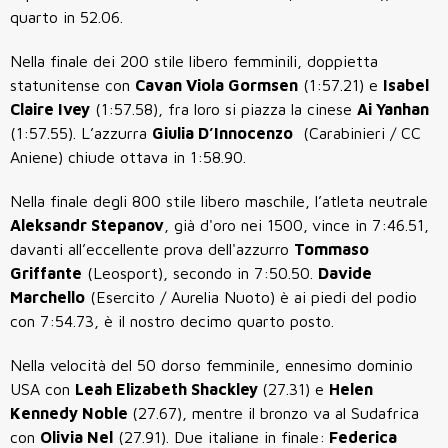
quarto in 52.06.
Nella finale dei 200 stile libero femminili, doppietta
statunitense con
Cavan Viola Gormsen
(1:57.21) e
Isabel
Claire Ivey
(1:57.58), fra loro si piazza la cinese
Ai Yanhan
(1:57.55). L’azzurra
Giulia D’Innocenzo
(Carabinieri / CC
Aniene) chiude ottava in 1:58.90.
Nella finale degli 800 stile libero maschile, l’atleta neutrale
Aleksandr Stepanov
, già d'oro nei 1500,
vince in 7:46.51,
davanti all’eccellente prova dell'azzurro
Tommaso
Griffante
(Leosport), secondo in 7:50.50.
Davide
Marchello
(Esercito / Aurelia Nuoto) è ai piedi del podio
con 7:54.73, è il nostro decimo quarto posto.
Nella velocità del 50 dorso femminile, ennesimo dominio
USA con
Leah Elizabeth Shackley
(27.31) e
Helen
Kennedy Noble
(27.67), mentre il bronzo va al Sudafrica
con
Olivia Nel
(27.91). Due italiane in finale:
Federica