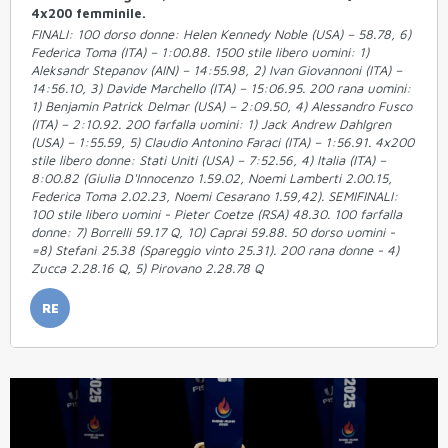
4x200 femminile.
FINALI: 100 dorso donne: Helen Kennedy Noble (USA) – 58.78, 6)
Federica Toma (ITA) – 1:00.88. 1500 stile libero uomini: 1)
Aleksandr Stepanov (AIN) – 14:55.98, 2) Ivan Giovannoni (ITA) –
14:56.10, 3) Davide Marchello (ITA) – 15:06.95. 200 rana uomini:
1) Benjamin Patrick Delmar (USA) – 2:09.50, 4) Alessandro Fusco
(ITA) – 2:10.92. 200 farfalla uomini: 1) Jack Andrew Dahlgren
(USA) – 1:55.59, 5) Claudio Antonino Faraci (ITA) – 1:56.91. 4x200
stile libero donne: Stati Uniti (USA) – 7:52.56, 4) Italia (ITA) –
8:00.82 (Giulia D'Innocenzo 1.59.02, Noemi Lamberti 2.00.15,
Federica Toma 2.02.23, Noemi Cesarano 1.59,42). SEMIFINALI:
100 stile libero uomini - Pieter Coetze (RSA) 48.30. 100 farfalla
donne: 7) Borrelli 59.17 Q, 10) Caprai 59.88. 50 dorso uomini -
=8) Stefanì 25.38 (Spareggio vinto 25.31). 200 rana donne - 4)
Zucca 2.28.16 Q, 5) Pirovano 2.28.78 Q
RE