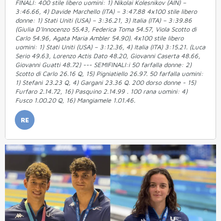
FINALI: 400 stile libero uomini: 1) Nikolai Kolesnikov (AIN) –
3:46.66, 4) Davide Marchello (ITA) – 3:47.88 4x100 stile libero
donne: 1) Stati Uniti (USA) – 3:36.21, 3) Italia (ITA) – 3:39.86
(Giulia D'Innocenzo 55.43, Federica Toma 54.57, Viola Scotto di
Carlo 54.96, Agata Maria Ambler 54.90). 4x100 stile libero
uomini: 1) Stati Uniti (USA) – 3:12.36, 4) Italia (ITA) 3:15.21. (Luca
Serio 49.63, Lorenzo Actis Dato 48.20, Giovanni Caserta 48.66,
Giovanni Guatti 48.72) --- SEMIFINALI:i 50 farfalla donne: 2)
Scotto di Carlo 26.16 Q, 15) Pigniatiello 26.97. 50 farfalla uomini:
1) Stefanì 23.23 Q, 4) Gargani 23.36 Q. 200 dorso donne - 15)
Furfaro 2.14.72, 16) Pasquino 2.14.99 . 100 rana uomini: 4)
Fusco 1.00.20 Q, 16) Mangiamele 1.01.46.
RE