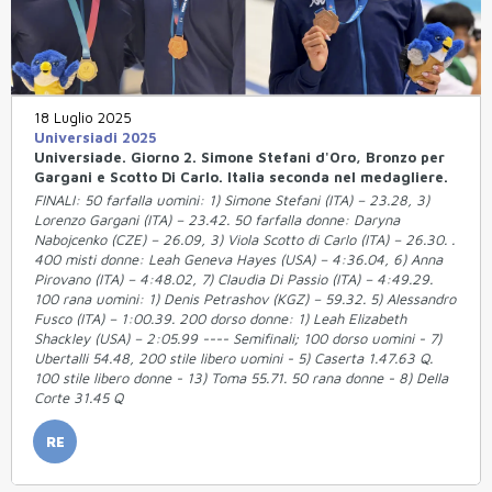
18 Luglio 2025
Universiadi 2025
Universiade. Giorno 2. Simone Stefani d'Oro, Bronzo per
Gargani e Scotto Di Carlo. Italia seconda nel medagliere.
FINALI: 50 farfalla uomini: 1) Simone Stefani (ITA) – 23.28, 3)
Lorenzo Gargani (ITA) – 23.42. 50 farfalla donne: Daryna
Nabojcenko (CZE) – 26.09, 3) Viola Scotto di Carlo (ITA) – 26.30. .
400 misti donne: Leah Geneva Hayes (USA) – 4:36.04, 6) Anna
Pirovano (ITA) – 4:48.02, 7) Claudia Di Passio (ITA) – 4:49.29.
100 rana uomini: 1) Denis Petrashov (KGZ) – 59.32. 5) Alessandro
Fusco (ITA) – 1:00.39. 200 dorso donne: 1) Leah Elizabeth
Shackley (USA) – 2:05.99 ---- Semifinali; 100 dorso uomini - 7)
Ubertalli 54.48, 200 stile libero uomini - 5) Caserta 1.47.63 Q.
100 stile libero donne - 13) Toma 55.71. 50 rana donne - 8) Della
Corte 31.45 Q
RE