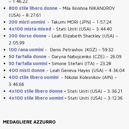
– 1:46.22
800 stile libero donne
- Mila Ilinishna NIKANOROV
(USA) – 8:27.61
200 misti uomini
- Takumi MORI (JPN) – 1:57.24
4x100 mista mixed
- Stati Uniti (USA) – 3:44.40
200 dorso donne
- Leah Elizabeth Shackley (USA) –
2:05.99
100 rana uomini
- Denis Petrashov (KGZ) – 59.32
50 farfalla donne
- Daryna Nabojcenko (CZE) – 26.09
50 farfalla uomini
-
Simone Stefani (ITA) – 23.28
400 misti donne
- Leah Geneva Hayes (USA) – 4:36.04
400 stile libero uomini
- Nikolai Kolesnikov (AIN) –
3:46.66
4x100 stile libero donne
-
Stati Uniti (USA) – 3:36.21
4x100 stile libero uomini
-
Stati Uniti (USA) – 3:12.36
MEDAGLIERE AZZURRO