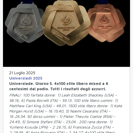
21 Luglio 2025
Universiadi 2025
Universiade. Giorno 5. 4x100 stile libero mixed a 6
centesimi dal podio. Tutti i risultati degli azzurri.
FINALI: 100 farfalla donne: 1) Leah Elizabeth Shackley (USA) –
58.16, 6) Paola Borrelli (ITA) – 59.13. 100 stile libero uomini: 1)
Matthew Carl King (USA) – 48.01. 1500 stile libero donne: 1) Kate
Morgan Hurst (USA) – 16:15.40, 5) Noemi Cesarano (ITA) –
16:26.54. 50 dorso uomini - 1) Pieter Theunis Coetze (RSA) –
24.49, 5) Simone Stefani (ITA) – 25.04 . 200 rana donne: 1)
Yumeno Kusuda (JPN) – 2:26.15, 6) Francesca Zucca (ITA) –
2:29.56, 8) Anna Pirovano (ITA) – 2:34.27. 4x100 stile libero