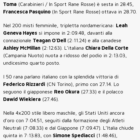
Toma
(Carabinieri / In Sport Rane Rosse) è sesta in 28.45,
Francesca Pasquino
(In Sport Rane Rosse)
ottava in 28.70.
Nel 200 misti femminile, tripletta nordamericana:
Leah
Geneva Hayes
si impone in 2:09.48, davanti alla
connazionale
Teagan O'Dell
(2:11.24) e alla canadese
Ashley McMillan
(2:12.63). L’italiana
Chiara Della Corte
(Campania Nuoto) nuota a ridosso del podio in 2:13.03,
undicesimo quarto posto.
I 50 rana parlano italiano con la splendida vittoria di
Federico Rizzardi
(CN Torino), primo con 27.14. Lo
seguono il giapponese
Reo Okura
(27.33) e il polacco
Dawid Wiekiera
(27.46).
Nella 4x200 stile libero maschile, gli Stati Uniti ancora
d'oro con 7:04.51, seguiti dalla formazione degli Atleti
Neutrali (7:08.33) e dal Giappone (7:09.47). L’Italia chiude
quinta in 7:13.83, con
Simone Spediacci
(1:48.46),