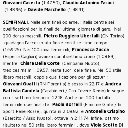
Giovanni Caserta
(1:47.50),
Claudio Antonino Faraci
(1:48.96) e
Davide Marchello
(1:48.91).
SEMIFINALI
. Nelle semifinali odierne, l’Italia centra sei
qualificazioni per le finali dell'ultima giornata di gare. Nei
200 dorso maschili,
Pietro Ruggiero Ubertalli
(CN Torino)
guadagna l’accesso alla finale con il settimo tempo
(1:59.25). Nei 100 rana femminili,
Francesca Zucca
(Esperia Cagliari) avanza con il settimo crono (1:08.89),
mentre
Chiara Della Corte
(Campania Nuoto),
tredicesima in 1:09.57, resta fuori dalla finale. Nei 50 stile
libero maschili, doppia qualificazione per gli azzurri:
Giovanni Guatti
(RN Florentia) è sesto in 22.17 e
Andrea
Battista Candela
(Carabinieri / Can Tevere Remo) lo segue
con il settimo tempo in 22.18. Anche nei 200 farfalla
femminile due finaliste:
Paola Borrelli
(Fiamme Gialle / In
Sport Rane Rosse), quinta in 2:09.82, e
Antonella Crispino
(Esercito / Asso Nuoto), ottava in 2:11.74. Infine, ottimo
risultato nei 50 stile libero femminili, dove
Viola Scotto Di