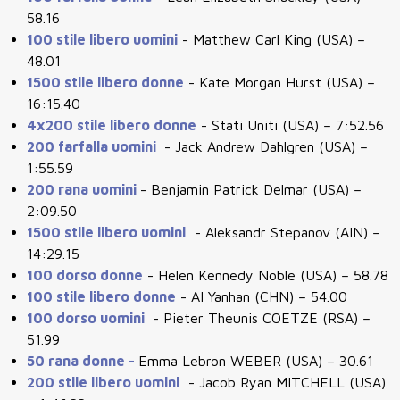
58.16
100 stile libero uomini
- Matthew Carl King (USA) –
48.01
1500 stile libero donne
- Kate Morgan Hurst (USA) –
16:15.40
4x200 stile libero donne
- Stati Uniti (USA) – 7:52.56
200 farfalla uomini
- Jack Andrew Dahlgren (USA) –
1:55.59
200 rana uomini
- Benjamin Patrick Delmar (USA) –
2:09.50
1500 stile libero uomini
- Aleksandr Stepanov (AIN) –
14:29.15
100 dorso donne
- Helen Kennedy Noble (USA) – 58.78
100 stile libero donne
- AI Yanhan (CHN) – 54.00
100 dorso uomini
- Pieter Theunis COETZE (RSA) –
51.99
50 rana donne -
Emma Lebron WEBER (USA) – 30.61
200 stile libero uomini
- Jacob Ryan MITCHELL (USA)