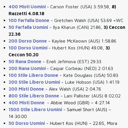
400 Misti Uomini
-
Carson Foster (USA) 3:59.58,
8)
Razzetti 4.08.18
100 Farfalla Donne
-
Gretchen Walsh (USA) 53.69 =WC
50 Farfalla Uomini
-
Ilya Kharun (CAN) 21.86,
3) Ceccon
22.36
200 Dorso Donne
-
Kaylee McKeown (AUS) 1:58.86
100 Dorso Uomini
-
Hubert Kos (HUN) 49.08,
3)
Ceccon 50.20
50 Rana Donne
-
Eneli Jefimova (EST) 29.33
200 Rana Uomini
-
Caspar Corbeau (NED) 2:01.63
100 Stile Libero Donne
-
Kate Douglass (USA) 50.83
200 Stile Libero Uomini
-
Luke Hobson (USA) 1:41.19
200 Misti Donne
-
Alex Walsh (USA) 2:04.76
800 Stile Libero Donne
-
Lani Pallister (AUS) 8:02.02
400 Misti Donne
-
Abbie Wood (GBR) – 4:27.14
1500 Stile Libero Uomini
-
Samuel Short (AUS) –
14:30.00
50 Dorso Uomini
-
Hubert Kos (HUN) – 22.65,
Mora