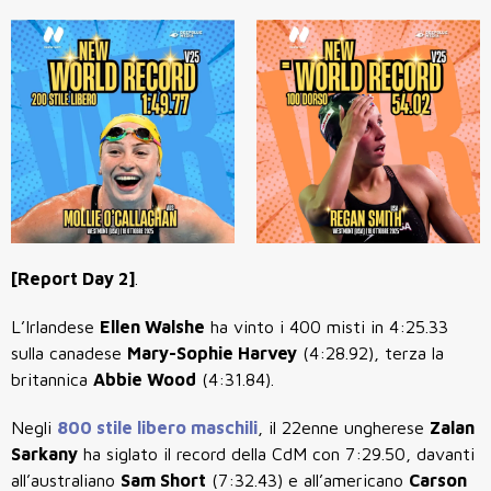
[Report Day 2]
.
L’Irlandese
Ellen Walshe
ha vinto i 400 misti in 4:25.33
sulla canadese
Mary-Sophie Harvey
(4:28.92), terza la
britannica
Abbie Wood
(4:31.84).
Negli
800 stile libero maschili
, il 22enne ungherese
Zalan
Sarkany
ha siglato il record della CdM con 7:29.50, davanti
all’australiano
Sam Short
(7:32.43) e all’americano
Carson