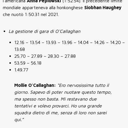
l’americana
Anna Peplowski
(1:52.54). Il precedente limite
mondiale apparteneva alla honkonghese
Siobhan Haughey
che nuotò 1:50.31 nel 2021.
La gestione di gara di O'Callaghan
12.16 – 13.54 – 13.93 – 13.96 – 14.04 – 14.26 – 14.20 –
13.68
25.70 – 27.89 – 28.30 – 27.88
53.59 – 56.18
1.49.77
Mollie O’Callaghan:
“Ero nervosissima tutto il
giorno. Sapevo di poter nuotare questo tempo,
ma spesso non basta. Mi restavano due
tentativi e volevo provarci. Ho una grande
squadra dietro di me, senza di loro non sarei
qui.”