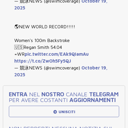
— 競泳NEWS (@swimcoverage)
October 19,
2025
🌎NEW WORLD RECORD!!!!!
Women's 100m Backstroke
🇺🇸Regan Smith 54.04
=WR
pic.twitter.com/EAk9QIamAu
https://t.co/ZwOh5Fy5QJ
— 競泳NEWS (@swimcoverage)
October 19,
2025
ENTRA
NEL
NOSTRO
CANALE
TELEGRAM
PER AVERE COSTANTI
AGGIORNAMENTI
UNISCITI