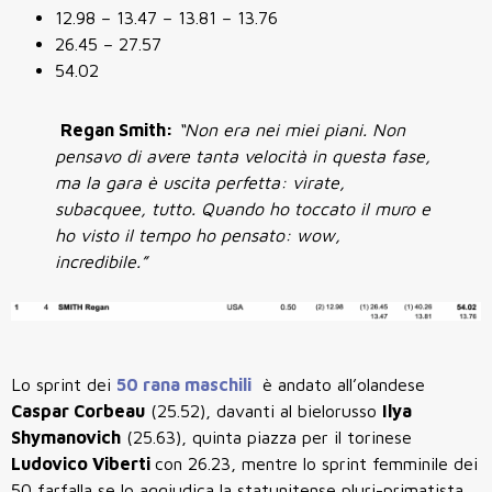
12.98 – 13.47 – 13.81 – 13.76
26.45 – 27.57
54.02
Regan Smith:
“Non era nei miei piani. Non
pensavo di avere tanta velocità in questa fase,
ma la gara è uscita perfetta: virate,
subacquee, tutto. Quando ho toccato il muro e
ho visto il tempo ho pensato: wow,
incredibile.”
Lo sprint dei
50 rana maschili
è andato all’olandese
Caspar Corbeau
(25.52), davanti al bielorusso
Ilya
Shymanovich
(25.63), quinta piazza per il torinese
Ludovico Viberti
con 26.23, mentre lo sprint femminile dei
50 farfalla se lo aggiudica la statunitense pluri-primatista