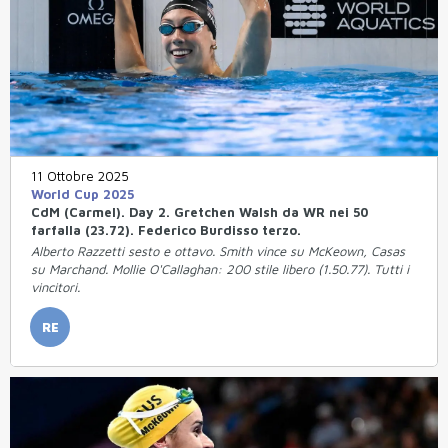
11 Ottobre 2025
World Cup 2025
CdM (Carmel). Day 2. Gretchen Walsh da WR nei 50
farfalla (23.72). Federico Burdisso terzo.
Alberto Razzetti sesto e ottavo. Smith vince su McKeown, Casas
su Marchand. Mollie O'Callaghan: 200 stile libero (1.50.77). Tutti i
vincitori.
RE