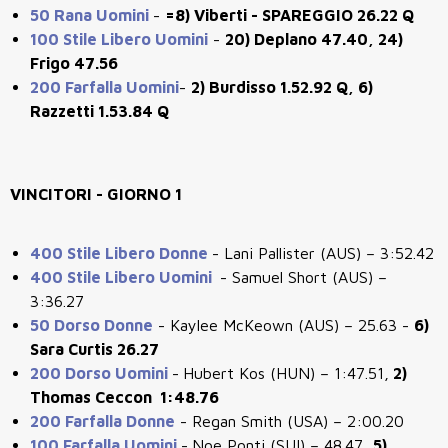
50 Rana Uomini
-
=8) Viberti - SPAREGGIO 26.22 Q
100 Stile Libero Uomini
-
20) Deplano 47.40, 24)
Frigo 47.56
200 Farfalla Uomini
-
2) Burdisso 1.52.92 Q, 6)
Razzetti 1.53.84 Q
VINCITORI - GIORNO 1
400 Stile Libero Donne
-
Lani Pallister (AUS) – 3:52.42
400 Stile Libero Uomini
-
Samuel Short (AUS) –
3:36.27
50 Dorso Donne
-
Kaylee McKeown (AUS) – 25.63 -
6)
Sara Curtis 26.27
200 Dorso Uomini
-
Hubert Kos (HUN) – 1:47.51,
2)
Thomas Ceccon 1:48.76
200 Farfalla Donne
-
Regan Smith (USA) – 2:00.20
100 Farfalla Uomini
-
Noe Ponti (SUI) – 48.47,
5)