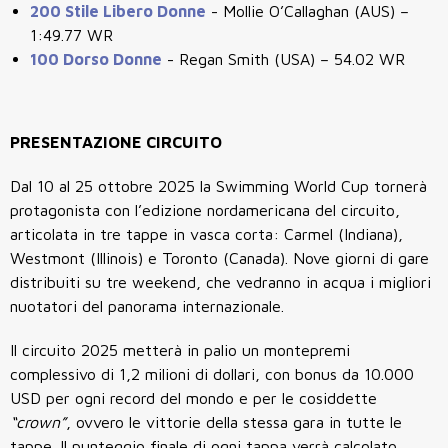
200 Stile Libero Donne
-
Mollie O’Callaghan (AUS) –
1:49.77 WR
100 Dorso Donne
- Regan Smith (USA) – 54.02 WR
PRESENTAZIONE CIRCUITO
Dal 10 al 25 ottobre 2025 la Swimming World Cup tornerà
protagonista con l’edizione nordamericana del circuito,
articolata in tre tappe in vasca corta: Carmel (Indiana),
Westmont (Illinois) e Toronto (Canada). Nove giorni di gare
distribuiti su tre weekend, che vedranno in acqua i migliori
nuotatori del panorama internazionale.
Il circuito 2025 metterà in palio un montepremi
complessivo di 1,2 milioni di dollari, con bonus da 10.000
USD per ogni record del mondo e per le cosiddette
“crown”
, ovvero le vittorie della stessa gara in tutte le
tappe. Il punteggio finale di ogni tappa verrà calcolato