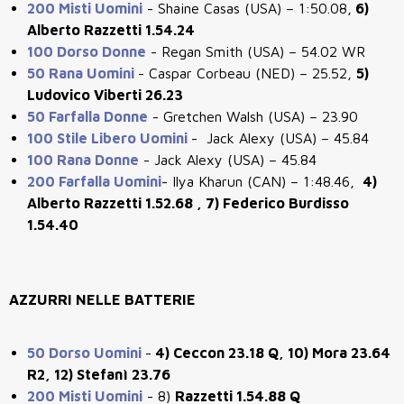
200 Misti Uomini
-
Shaine Casas (USA) – 1:50.08,
6)
Alberto Razzetti 1.54.24
100 Dorso Donne
- Regan Smith (USA) – 54.02 WR
50 Rana Uomini
-
Caspar Corbeau (NED) – 25.52,
5)
Ludovico Viberti 26.23
50 Farfalla Donne
-
Gretchen Walsh (USA) – 23.90
100 Stile Libero Uomini
-
Jack Alexy (USA) – 45.84
100 Rana Donne
-
Jack Alexy (USA) – 45.84
200 Farfalla Uomini
-
Ilya Kharun (CAN) – 1:48.46,
4
)
Alberto Razzetti 1.52.68 , 7) Federico Burdisso
1.54.40
AZZURRI NELLE BATTERIE
50 Dorso Uomini
-
4) Ceccon 23.18 Q, 10) Mora 23.64
R2, 12) Stefanì 23.76
200 Misti Uomini
- 8)
Razzetti 1.54.88 Q