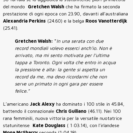
del mondo
Gretchen Walsh
che ha firmato la seconda
prestazione di ogni epoca con 23.90, davanti all'australiana
Alexandria Perkins
(24.60) e la belga
Roos Vanotterdijk
(25.41).
Gretchen Walsh: "
In una serata con due
record mondiali volevo esserci anch’io. Non è
arrivato, ma mi sento motivata per l’ultima
tappa a Toronto. Ogni volta che entro in acqua
la pressione è alta: la gente si aspetta un
record da me, ma devo ricordarmi che non
serve un primato in ogni gara per essere
felice.”
L’americano
Jack Alexy
ha dominato i 100 stile in 45.84,
battendo il connazionale
Chris Guiliano
(46.11). Nei 100
rana femminili, nuova vittoria per la versatile nuotatrice
statunitense
Kate Douglass
( 1:03.14), con l’irlandese
Mona McSharry
seconda (1:04.18).