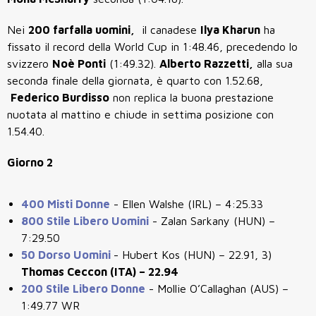
Nei
200 farfalla uomini,
il canadese
Ilya Kharun
ha
fissato il record della World Cup in 1:48.46, precedendo lo
svizzero
Noè Ponti
(1:49.32).
Alberto Razzetti,
alla sua
seconda finale della giornata, è quarto con 1.52.68,
Federico Burdisso
non replica la buona prestazione
nuotata al mattino e chiude in settima posizione con
1.54.40.
Giorno 2
400 Misti Donne
-
Ellen Walshe (IRL) – 4:25.33
800 Stile Libero Uomini
-
Zalan Sarkany (HUN) –
7:29.50
50 Dorso Uomini
- Hubert Kos (HUN) – 22.91, 3)
Thomas Ceccon (ITA) – 22.94
200 Stile Libero Donne
-
Mollie O’Callaghan (AUS) –
1:49.77 WR