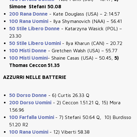
Simone Stefanì 50.08
200 Rana Donne
-
Kate Douglass (USA) – 2:14.57
100 Rana Uomini
-
Ilya Shymanovich (NAA) – 56.41
50 Stile Libero Donne
-
Katarzyna Wasick (POL) –
23.30
50 Stile Libero Uomini
-
Ilya Kharun (CAN) – 20.72
100 Misti Donne
-
Gretchen Walsh (USA) – 55.77
100 Misti Uomini
-
Shaine Casas (USA) – 50.45,
5)
Thomas Ceccon 51.35
AZZURRI NELLE BATTERIE
50 Dorso Donne
- 6) Curtis 26.33 Q
200 Dorso Uomini
- 2) Ceccon 1.51.21 Q, 15) Mora
1.56.96
100 Farfalla Uomini
- 7) Stefanì 50.64 Q, 10) Burdisso
51.20 R2
100 Rana Uomini
- 12) Viberti 58.38