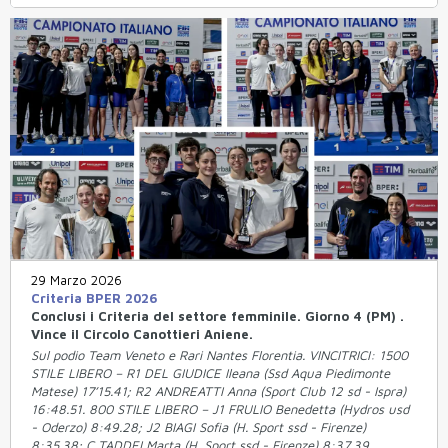
29 Marzo 2026
Criteria BPER 2026
Conclusi i Criteria del settore femminile. Giorno 4 (PM) .
Vince il Circolo Canottieri Aniene.
Sul podio Team Veneto e Rari Nantes Florentia. VINCITRICI: 1500
STILE LIBERO – R1 DEL GIUDICE Ileana (Ssd Aqua Piedimonte
Matese) 17’15.41; R2 ANDREATTI Anna (Sport Club 12 sd - Ispra)
16:48.51. 800 STILE LIBERO – J1 FRULIO Benedetta (Hydros usd
- Oderzo) 8:49.28; J2 BIAGI Sofia (H. Sport ssd - Firenze)
8:35.38; C TADDEI Marta (H. Sport ssd - Firenze) 8:37.39.