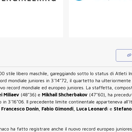
100 stile libero maschile, gareggiando sotto lo status di Atleti In
cord mondiale juniores in 3'14"72, il quartetto ha ulteriormente
nuovo record mondiale ed europeo juniores. La staffetta, compos
i Miliaev
(48"36) e
Mikhail Shcherbakov
(47"60), ha preceduto
in 3'16"06. Il precedente limite continentale apparteneva all'It
;
Francesco Donin, Fabio Gimondi, Luca Leonard
i e
Stefano
aco ha fatto registrare anche il nuovo record europeo juniores