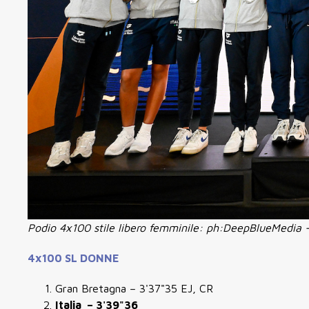
Podio 4x100 stile libero femminile: ph:DeepBlueMedia -
4x100 SL DONNE
Gran Bretagna – 3'37"35 EJ, CR
Italia – 3'39"36