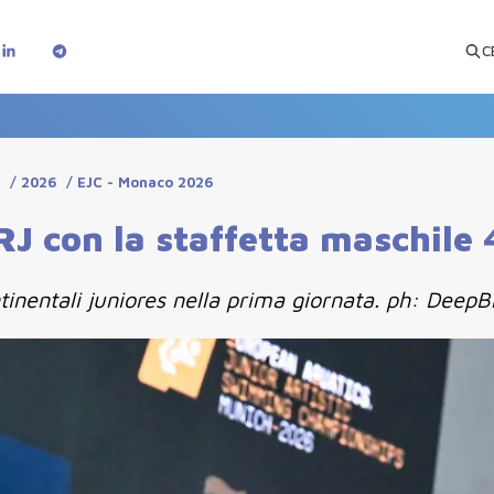
C
i
/
2026
/
EJC - Monaco 2026
J con la staffetta maschile 4
tinentali juniores nella prima giornata. ph: Deep