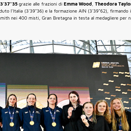
3'37"35
grazie alle frazioni di
Emma Wood
,
Theodora Taylo
eduto l'Italia (3'39"36) e la formazione AIN (3'39"62), firmando 
Smith nei 400 misti, Gran Bretagna in testa al medagliere per n