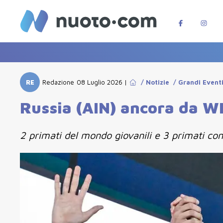
RE
Redazione
08 Luglio 2026
|
/
Notizie
/
Grandi Event
Russia (AIN) ancora da WR
2 primati del mondo giovanili e 3 primati con