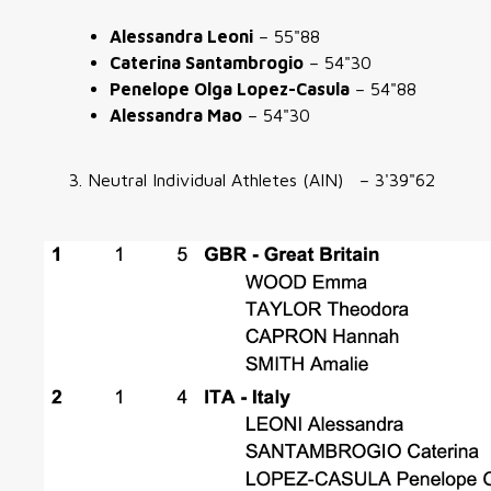
Alessandra Leoni
– 55"88
Caterina Santambrogio
– 54"30
Penelope Olga Lopez-Casula
– 54"88
Alessandra Mao
– 54"30
Neutral Individual Athletes (AIN) – 3'39"62