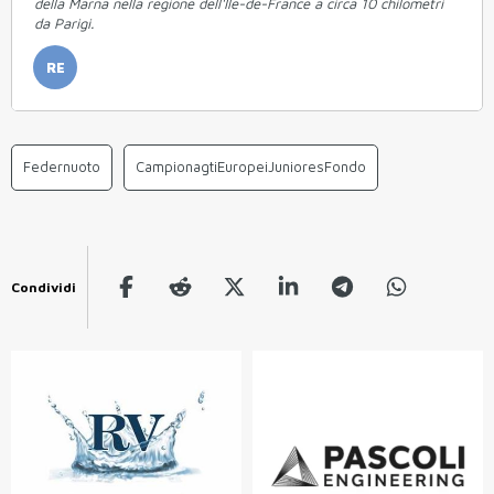
della Marna nella regione dell'Île-de-France a circa 10 chilometri
da Parigi.
RE
Federnuoto
CampionagtiEuropeiJunioresFondo
Condividi