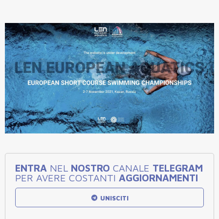
ENTRA
NEL
NOSTRO
CANALE
TELEGRAM
PER AVERE COSTANTI
AGGIORNAMENTI
UNISCITI