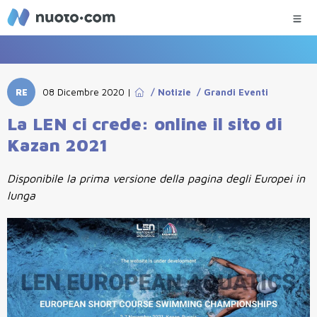
RE
08 Dicembre 2020
|
/
Notizie
/
Grandi Eventi
La LEN ci crede: online il sito di
Kazan 2021
Disponibile la prima versione della pagina degli Europei in
lunga