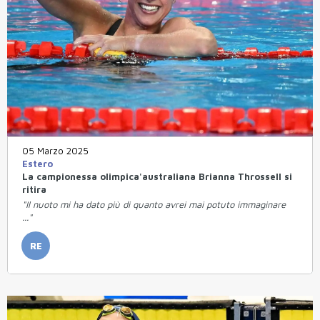
05 Marzo 2025
Estero
La campionessa olimpica'australiana Brianna Throssell si
ritira
"Il nuoto mi ha dato più di quanto avrei mai potuto immaginare
..."
RE