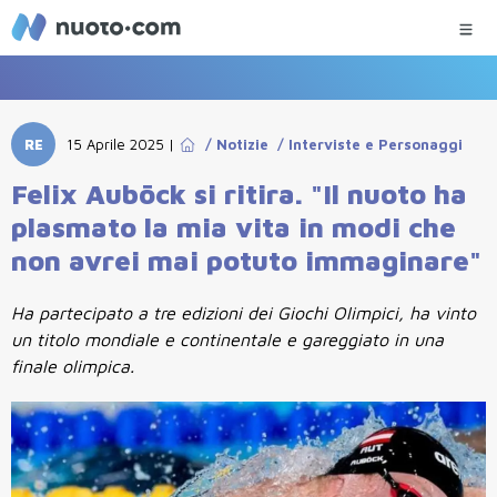
RE
15 Aprile 2025
|
/
Notizie
/
Interviste e Personaggi
Felix Auböck si ritira. "Il nuoto ha
plasmato la mia vita in modi che
non avrei mai potuto immaginare"
Ha partecipato a tre edizioni dei Giochi Olimpici, ha vinto
un titolo mondiale e continentale e gareggiato in una
finale olimpica.