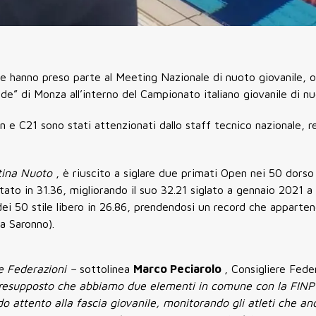
e hanno preso parte al Meeting Nazionale di nuoto giovanile, 
nde” di Monza all’interno del Campionato italiano giovanile di n
en e C21 sono stati attenzionati dallo staff tecnico nazionale, 
stina Nuoto
, è riuscito a siglare due primati Open nei 50 dorso
tato in 31.36, migliorando il suo 32.21 siglato a gennaio 2021 a
ei 50 stile libero in 26.86, prendendosi un record che apparte
a Saronno).
ue Federazioni –
sottolinea
Marco Peciarolo
, Consigliere Fede
resupposto che abbiamo due elementi in comune con la FINP: 
o attento alla fascia giovanile, monitorando gli atleti che a