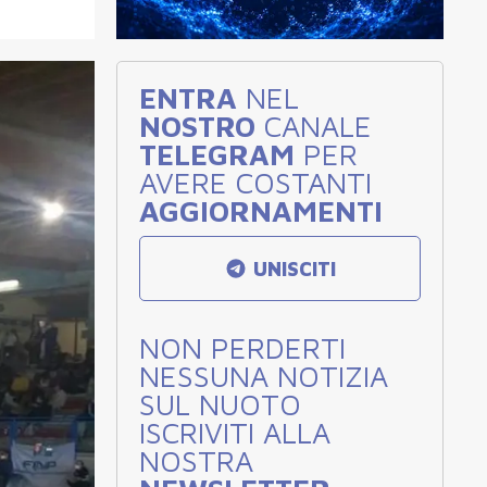
ENTRA
NEL
NOSTRO
CANALE
TELEGRAM
PER
AVERE COSTANTI
AGGIORNAMENTI
UNISCITI
NON PERDERTI
NESSUNA NOTIZIA
SUL NUOTO
ISCRIVITI ALLA
NOSTRA