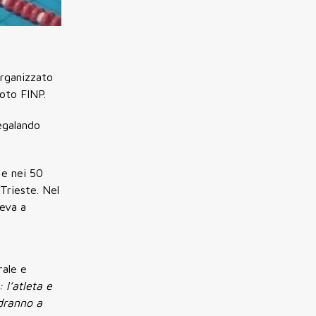
organizzato
uoto FINP.
regalando
 e nei 50
 Trieste. Nel
neva a
rale e
l’atleta e
ndranno a