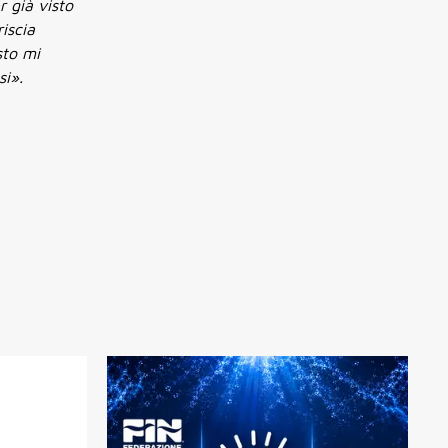
r già visto
iscia
sto mi
si».