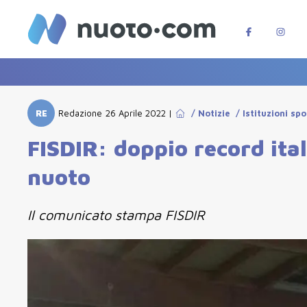
RE
Redazione
26 Aprile 2022
|
/
Notizie
/
Istituzioni spo
FISDIR: doppio record ita
nuoto
Il comunicato stampa FISDIR