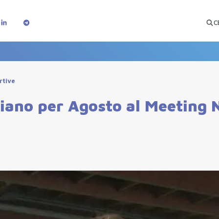
C
rtive
liano per Agosto al Meeting N