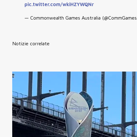
pic.twitter.com/wkiHZYWQNr
— Commonwealth Games Australia (@CommGame
Notizie correlate