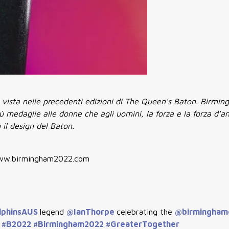
e vista nelle precedenti edizioni di The Queen's Baton. Birm
 medaglie alle donne che agli uomini, la forza e la forza d'a
il design del Baton.
ww.birmingham2022.com
lphinsAUS
legend
@IanThorpe
celebrating the
@birmingham
R
#B2022
#Birmingham2022
#GreaterTogether