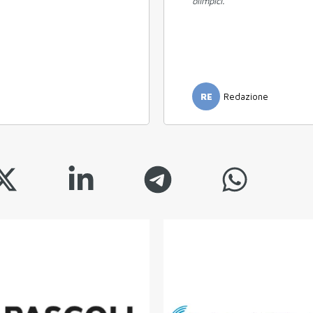
olimpici.
RE
Redazione