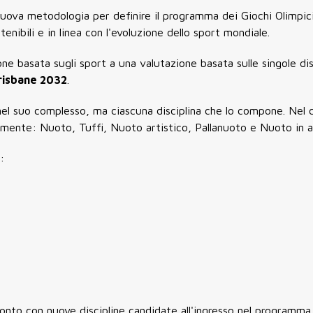
uova metodologia per definire il programma dei Giochi Olimpic
stenibili e in linea con l'evoluzione dello sport mondiale.
ne basata sugli sport a una valutazione basata sulle singole disci
Brisbane 2032
.
nel suo complesso, ma ciascuna disciplina che lo compone. Nel 
mente: Nuoto, Tuffi, Nuoto artistico, Pallanuoto e Nuoto in a
:
ronto con nuove discipline candidate all'ingresso nel programma