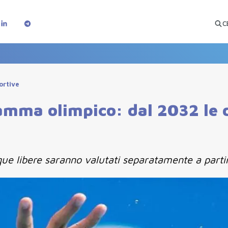
C
portive
gramma olimpico: dal 2032 le 
cque libere saranno valutati separatamente a part