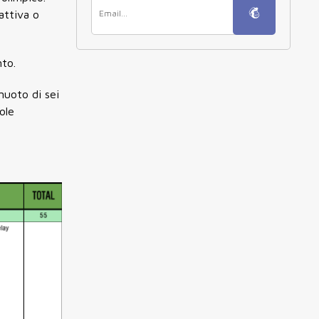
attiva o
nto.
nuoto di sei
ole