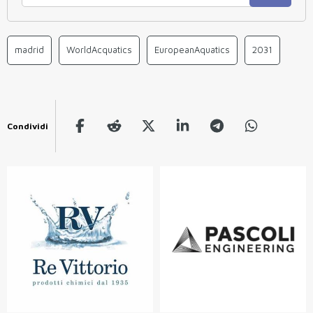
madrid
WorldAcquatics
EuropeanAquatics
2031
Condividi