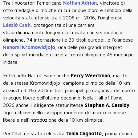
Tra i nuotatori l’americano
Nathan Adrian
, vincitore di
otto medaglie olimpiche di cui cinque d’oro e simbolo della
velocità statunitense tra il 2008 e il 2016, l’ungherese
László Cseh
, protagonista di una carriera
straordinariamente longeva culminata con sei medaglie
olimpiche, 74 internazionali e 33 titoli europei, e l’olandese
Ranomi Kromowidjojo
, una delle più grandi interpreti
dello sprint mondiale grazie a tre ori olimpici e 45 medaglie
iridate.
Entrò nella Hall of Fame anche
Ferry Weertman
, marito
della stessa Kromowidjojo, campione olimpico della 10 km
ai Giochi di Rio 2016 e tra i principali protagonisti del nuoto
in acque libere dell’ultimo decennio.
Nella Hall of Fame
2026 anche il dirigente statunitense
Stephen A. Cassidy
,
figura chiave nello sviluppo moderno del nuoto in acque
libere e nell’introduzione della 10 km olimpica,
Per l’Italia è stata celebrata
Tania Cagnotto,
prima donna