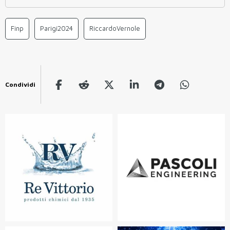
Finp
Parigi2024
RiccardoVernole
Condividi