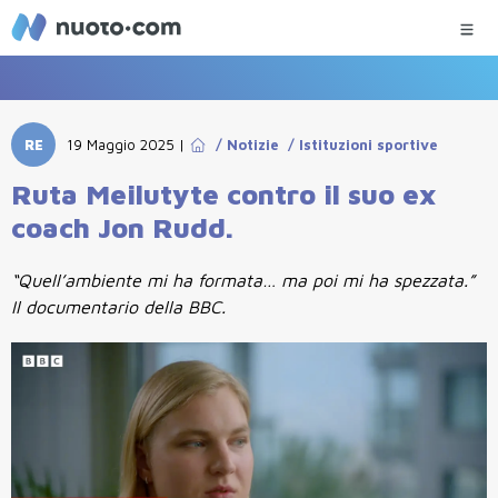
RE
19 Maggio 2025
|
/
Notizie
/
Istituzioni sportive
Ruta Meilutyte contro il suo ex
coach Jon Rudd.
“Quell’ambiente mi ha formata… ma poi mi ha spezzata.”
Il documentario della BBC.