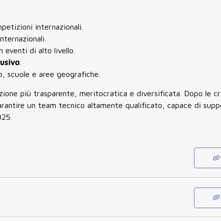
petizioni internazionali.
nternazionali.
n eventi di alto livello.
lusivo
.
b, scuole e aree geografiche.
zione più
trasparente, meritocratica e diversificata
. Dopo le cr
garantire un team tecnico altamente qualificato, capace di supp
025.