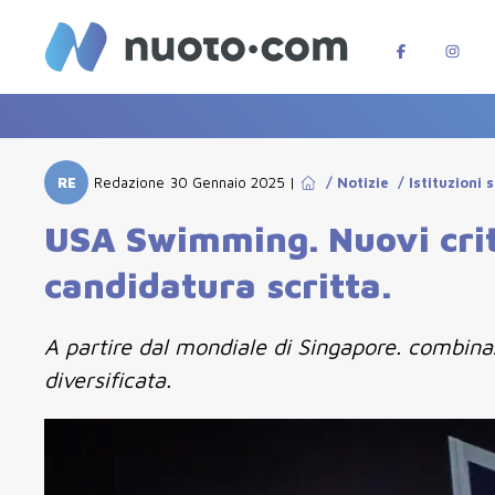
RE
Redazione
30 Gennaio 2025
|
/
Notizie
/
Istituzioni 
USA Swimming. Nuovi criter
candidatura scritta.
A partire dal mondiale di Singapore. combinaz
diversificata.