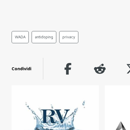
WADA
antidoping
privacy
Condividi