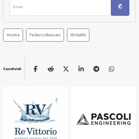
mostra
FedericoBassani
libritattili
Condividi