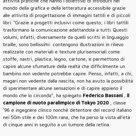
attività pratiche che hanno l’obiettivo di introdurli nel
mondo della grafica e della letteratura accessibile grazie
alle attività di progettazione di immagini tattili e di piccoli
libri. “Grazie a progetti inclusivi come questo, i libri tattili
trasformano la comunicazione adattandola a tutti. Questi
volumi, infatti, diversamente da quelli scritti in linguaggio
braille, sono bellissimi: contengono illustrazioni in rilievo
realizzate con materiali e texture plurisensoriali come
stoffe, nastri, plastica, legno, cartone, e permettono di
capire alcune sfumature della realtà che difficilmente un
bambino non vedente potrebbe capire. Penso, infatti, a chi,
magari non vedente dalla nascita, non ha avuto la possibilità
di sperimentare alcune sensazioni e di capire appieno il
mondo che lo circonda”, ha spiegato
Federico Bassani
,
il
campione di nuoto paralimpico di Tokyo 2020
, classe
‘96 e ingegnere clinico nonché detentore del record italiano
nei 50m stile e dei 100m rana, che ha perso la vista all’età
di cinque anni in seguito a un tumore della retina.