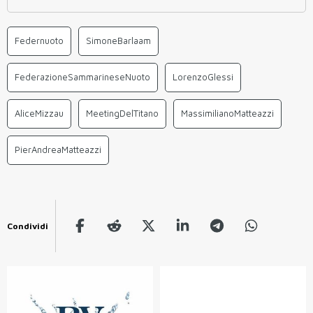
Federnuoto
SimoneBarlaam
FederazioneSammarineseNuoto
LorenzoGlessi
AliceMizzau
MeetingDelTitano
MassimilianoMatteazzi
PierAndreaMatteazzi
Condividi