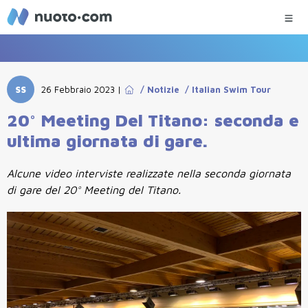
SS
26 Febbraio 2023
|
/
Notizie
/
Italian Swim Tour
20° Meeting Del Titano: seconda e
ultima giornata di gare.
Alcune video interviste realizzate nella seconda giornata
di gare del 20° Meeting del Titano.