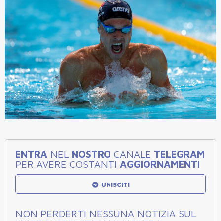
ENTRA
NEL
NOSTRO
CANALE
TELEGRAM
PER AVERE COSTANTI
AGGIORNAMENTI
UNISCITI
NON PERDERTI NESSUNA NOTIZIA SUL