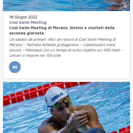
18 Giugno 2022
Cool Swim Meeting
Cool Swim Meeting di Merano. Sintesi e risultati della
seconda giornata.
Un sabato da primati: Altri sei record al Cool Swim Meeting di
Merano – Nathalia Almeida protagonista – Lobanovszkij vince
ancora – Matteazzi con un tempo di tutto rispetto sui 400 misti –
Letrari si impone nei 100 stile
RE