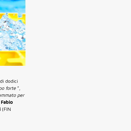
di dodici
po forte
”,
rammato per
i
Fabio
i
(FIN