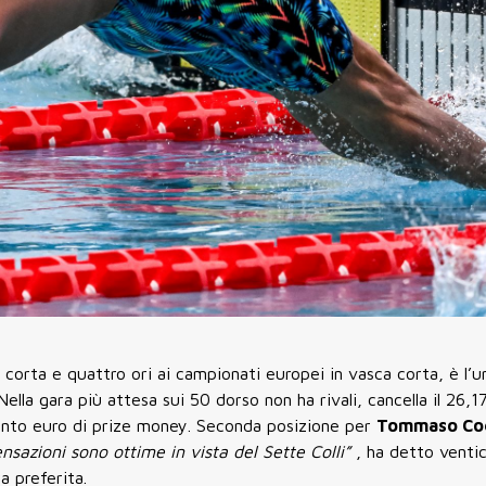
 corta e quattro ori ai campionati europei in vasca corta, è l’u
Nella gara più attesa sui 50 dorso non ha rivali, cancella il 26,1
cento euro di prize money. Seconda posizione per
Tommaso Co
sazioni sono ottime in vista del Sette Colli”
, ha detto venti
a preferita.