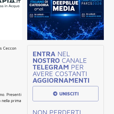
as Ceccon
ENTRA
NEL
NOSTRO
CANALE
TELEGRAM
PER
AVERE COSTANTI
AGGIORNAMENTI
UNISCITI
no. Presenti
à nella prima
NON PERDERTI