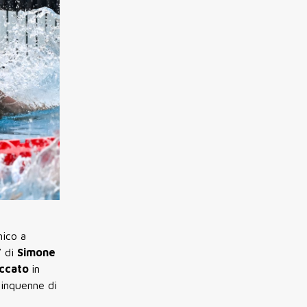
nico a
7 di
Simone
ccato
in
cinquenne di