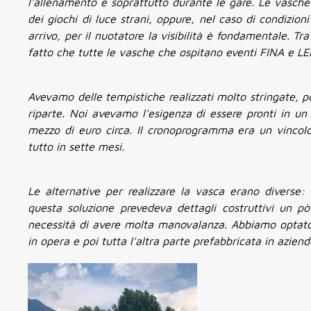
l'allenamento e soprattutto durante le gare. Le vasche di
dei giochi di luce strani, oppure, nel caso di condizio
arrivo, per il nuotatore la visibilità è fondamentale. T
fatto che tutte le vasche che ospitano eventi FINA e LE
Avevamo delle tempistiche realizzati molto stringate, p
riparte. Noi avevamo l'esigenza di essere pronti in un
mezzo di euro circa. Il cronoprogramma era un vincolo 
tutto in sette mesi.
Le alternative per realizzare la vasca erano diverse: 
questa soluzione prevedeva dettagli costruttivi un pò
necessità di avere molta manovalanza. Abbiamo optato p
in opera e poi tutta l'altra parte prefabbricata in azien