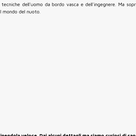
 tecniche dell'uomo da bordo vasca e dell'ingegnere. Ma sopr
 il mondo del nuoto.
nendola veloce. Dai alcuni dettagli ma siamo curiosi di sap