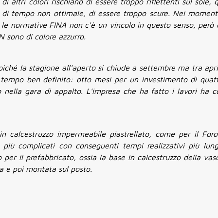
 altri colori rischiano di essere troppo riflettenti sul sole, 
ni di tempo non ottimale, di essere troppo scure. Nei momenti
ra le normative FINA non c'è un vincolo in questo senso, però 
N sono di colore azzurro.
oiché la stagione all'aperto si chiude a settembre ma tra apr
 tempo ben definito: otto mesi per un investimento di quatt
nella gara di appalto. L'impresa che ha fatto i lavori ha c
in calcestruzzo impermeabile piastrellato, come per il Foro
 più complicati con conseguenti tempi realizzativi più lun
er il prefabbricato, ossia la base in calcestruzzo della vasc
da e poi montata sul posto.