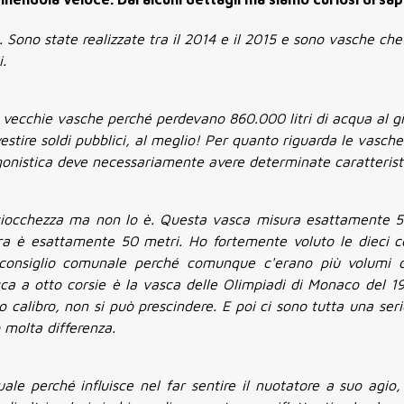
Sono state realizzate tra il 2014 e il 2015 e sono vasche ch
.
e vecchie vasche perché perdevano 860.000 litri di acqua al g
vestire soldi pubblici, al meglio! Per quanto riguarda le vasche
 agonistica deve necessariamente avere determinate caratterist
ciocchezza ma non lo è. Questa vasca misura esattamente 5
sura è esattamente 50 metri. Ho fortemente voluto le dieci c
l consiglio comunale perché comunque c'erano più volumi d
asca a otto corsie è la vasca delle Olimpiadi di Monaco del 1
 calibro, non si può prescindere. E poi ci sono tutta una seri
 molta differenza.
ale perché influisce nel far sentire il nuotatore a suo agio,