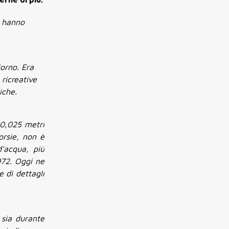
e hanno
iorno. Era
 ricreative
iche.
0,025 metri
orsie, non è
'acqua, più
972. Oggi ne
e di dettagli
 sia durante