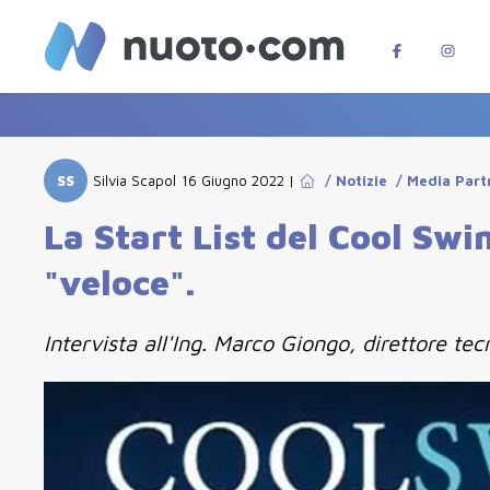
SS
Silvia Scapol
16 Giugno 2022
|
/
Notizie
/
Media Part
La Start List del Cool Sw
"veloce".
Intervista all'Ing. Marco Giongo, direttore t