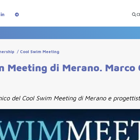
C
nership
/
Cool Swim Meeting
im Meeting di Merano. Marco 
ecnico del Cool Swim Meeting di Merano e progettist