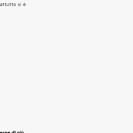
attutto si è
erne di più.