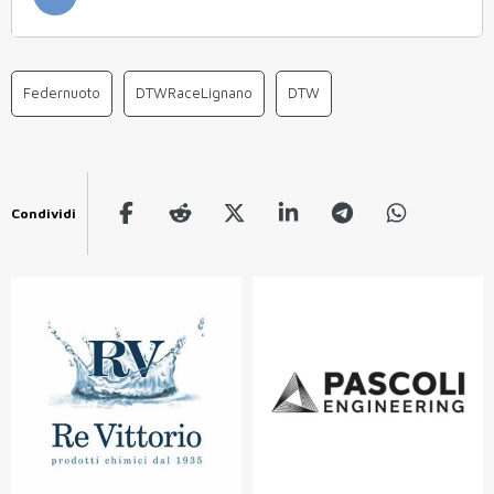
Federnuoto
DTWRaceLignano
DTW
Condividi