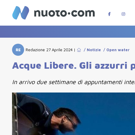
RE
Redazione
27 Aprile 2024
|
/
Notizie
/
Open water
Acque Libere. Gli azzurri
In arrivo due settimane di appuntamenti inter