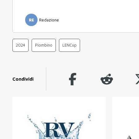
RE
Redazione
2024
Piombino
LENCup
Condividi