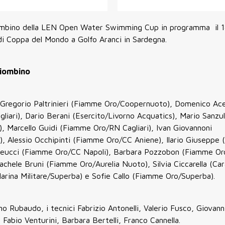
Piombino della LEN Open Water Swimming Cup in programma il 
di Coppa del Mondo a Golfo Aranci in Sardegna.
Piombino
i Gregorio Paltrinieri (Fiamme Oro/Coopernuoto), Domenico Ac
liari), Dario Berani (Esercito/Livorno Acquatics), Mario Sanzu
), Marcello Guidi (Fiamme Oro/RN Cagliari), Ivan Giovannoni
o), Alessio Occhipinti (Fiamme Oro/CC Aniene), Ilario Giuseppe
ddeucci (Fiamme Oro/CC Napoli), Barbara Pozzobon (Fiamme Or
achele Bruni (Fiamme Oro/Aurelia Nuoto), Silvia Ciccarella (Car
Marina Militare/Superba) e Sofie Callo (Fiamme Oro/Superba).
o Rubaudo, i tecnici Fabrizio Antonelli, Valerio Fusco, Giovanni 
 Fabio Venturini, Barbara Bertelli, Franco Cannella.