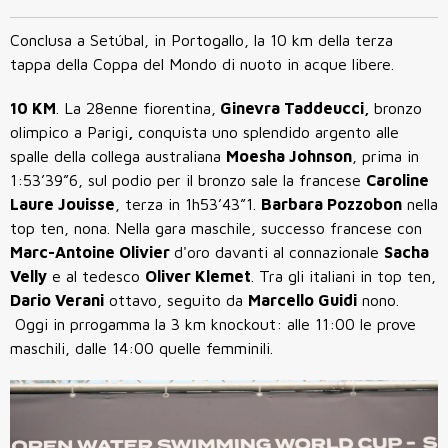
Conclusa a Set
ú
bal, in Portogallo, la 10 km della terza
tappa della Coppa del Mondo di nuoto in acque libere.
10 KM
. La 28enne fiorentina,
Ginevra Taddeucci,
bronzo
olimpico a Parigi
,
conquista uno splendido argento alle
spalle della collega australiana
Moesha Johnson
, prima in
1:53’39”6, sul podio per il bronzo sale la francese
Caroline
Laure Jouisse
, terza in 1h53’43”1.
Barbara Pozzobon
nella
top ten, nona. Nella gara maschile, successo francese con
Marc-Antoine Olivier
d'oro davanti al connazionale
Sacha
Velly
e al tedesco
Oliver Klemet
. Tra gli italiani in top ten,
Dario Verani
ottavo, seguito da
Marcello Guidi
nono.
Oggi in prrogamma la 3 km knockout: alle 11:00 le prove
maschili, dalle 14:00 quelle femminili.