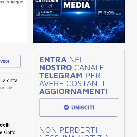
ENTRA
NEL
VEDI
NOSTRO
CANALE
TELEGRAM
PER
La città
AVERE COSTANTI
enerale
AGGIORNAMENTI
UNISCITI
delli
NON PERDERTI
e Golfo