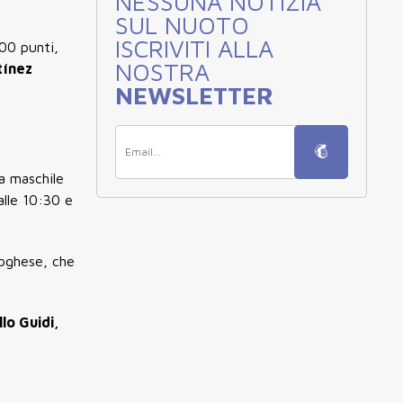
NESSUNA NOTIZIA
SUL NUOTO
ISCRIVITI ALLA
00 punti,
NOSTRA
tínez
NEWSLETTER
a maschile
alle
10:30
e
rtoghese, che
lo Guidi,