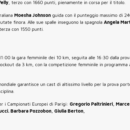
elly
, terzo con 1660 punti, pienamente in corsa per il titolo.
raliana
Moesha Johnson
guida con il punteggio massimo di 24
putate finora. Alle sue spalle inseguono la spagnola
Angela Mar
 terza con 1550 punti.
11:00
la gara femminile dei
10 km
, seguita alle
16:30
dalla prov
knockout da
3 km
, con la competizione femminile in programma 
 mondiale garantisce un cast di altissimo livello per la prova po
ciplina.
per i Campionati Europei di Parigi:
Gregorio Paltrinieri, Marcel
ucci. Barbara Pozzobon, Giulia Berton,