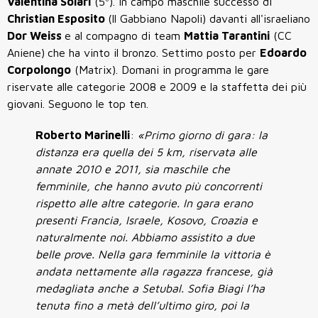
Valentina Solari
(5ª). In campo maschile successo di
Christian Esposito
(ll Gabbiano Napoli) davanti all'israeliano
Dor Weiss
e al compagno di team
Mattia Tarantini
(CC
Aniene)
che ha vinto il bronzo. Settimo posto per
Edoardo
Corpolongo
(Matrix). Domani in programma le gare
riservate alle categorie 2008 e 2009 e la staffetta dei più
giovani. Seguono le top ten.
Roberto Marinelli
:
«Primo giorno di gara: la
distanza era quella dei 5 km, riservata alle
annate 2010 e 2011, sia maschile che
femminile, che hanno avuto più concorrenti
rispetto alle altre categorie. In gara erano
presenti Francia, Israele, Kosovo, Croazia e
naturalmente noi. Abbiamo assistito a due
belle prove. Nella gara femminile la vittoria è
andata nettamente alla ragazza francese, già
medagliata anche a Setubal. Sofia Biagi l’ha
tenuta fino a metà dell’ultimo giro, poi la