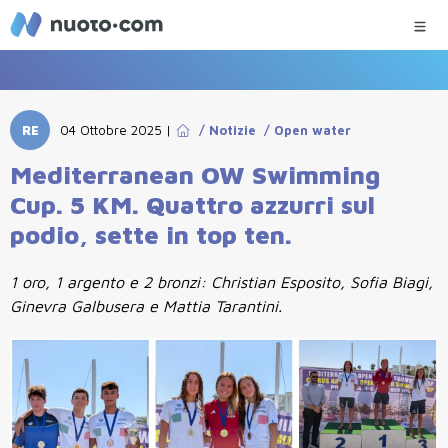
RE
04 Ottobre 2025
|
/
Notizie
/
Open water
Mediterranean OW Swimming
Cup. 5 KM. Quattro azzurri sul
podio, sette in top ten.
1 oro, 1 argento e 2 bronzi: Christian Esposito, Sofia Biagi,
Ginevra Galbusera e Mattia Tarantini.