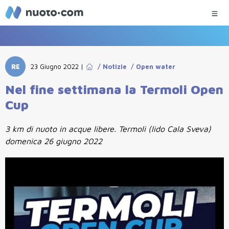
RE
23 Giugno 2022
|
/
Notizie
/
Open water
Nel fine settimana la Termoli Open
Cup
3 km di nuoto in acque libere. Termoli (lido Cala Sveva)
domenica 26 giugno 2022